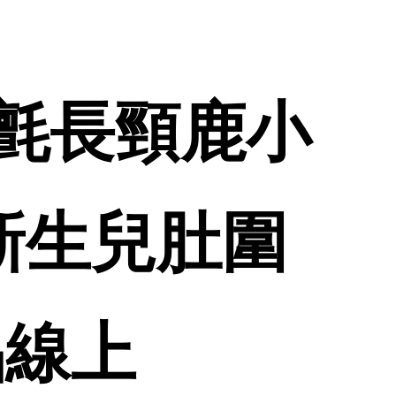
氈長頸鹿小
 新生兒肚圍
品線上