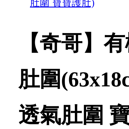
肚圍 寶寶護肚)
【奇哥】有
肚圍(63x
透氣肚圍 寶