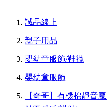
誠品線上
親子用品
嬰幼童服飾/鞋襪
嬰幼童服飾
【奇哥】有機棉靜音魔鬼