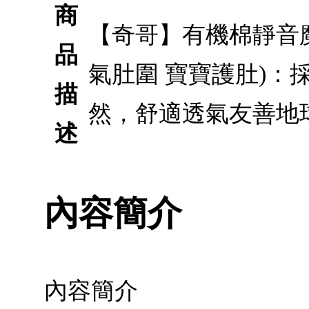
商
【奇哥】有機棉靜音魔鬼
品
氣肚圍 寶寶護肚)
描
然，舒適透氣友善地
述
內容簡介
內容簡介