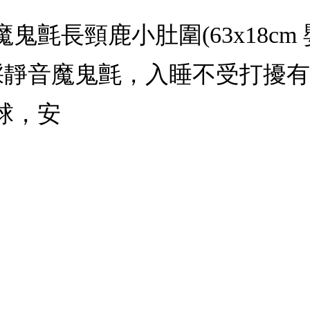
氈長頸鹿小肚圍(63x18cm
：採靜音魔鬼氈，入睡不受打擾
球，安