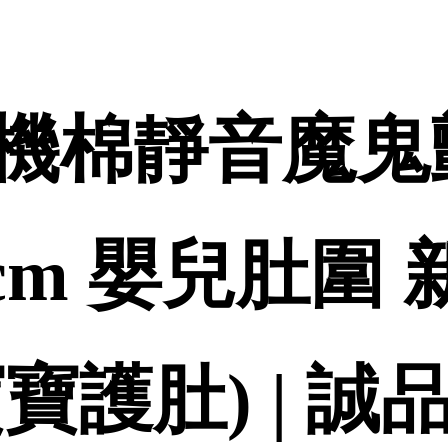
機棉靜音魔鬼
18cm 嬰兒肚圍
寶護肚) | 誠