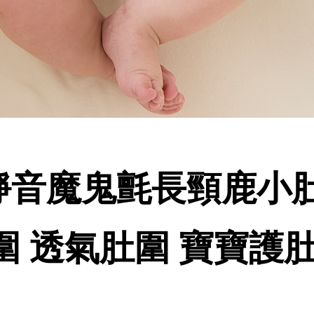
魔鬼氈長頸鹿小肚圍(
圍 透氣肚圍 寶寶護肚