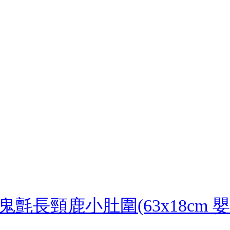
氈長頸鹿小肚圍(63x18cm 