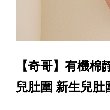
【奇哥】有機棉靜音
兒肚圍 新生兒肚