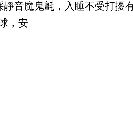
：採靜音魔鬼氈，入睡不受打擾
球，安