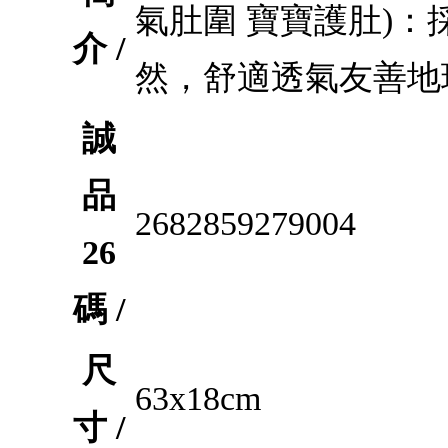
氣肚圍 寶寶護肚)
介 /
然，舒適透氣友善地
誠
品
2682859279004
26
碼 /
尺
63x18cm
寸 /