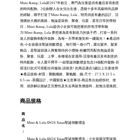
Mimi &amp; Lula於2017年創立，專門為兒童提供有趣且富有創意
的時尚配飾。2位創辦人在女兒出生後，憑藉十多年高級時尚品牌
的經驗，聯手打造了Mimi &amp; Lula，明亮俏皮有趣的設計、活
潑繽紛大膽的風格，無論是裝扮、聚會、玩耍，甚至日常的學校
日，Mimi &amp; Lula提供小女孩可能想要的所有浮華和魅
力!Mimi &amp; Lula 夢想著為富有創造力的孩子們，打造一系列
迷人的髮飾和配件裝飾，為每一天帶來微笑和一縷陽光！★產品特
色-小女孩最佳聖誕倒數禮盒，每打開一扇小門，露出髮夾、髮束
飾品，是聖誕節讓人興奮期待的小禮物-粉嫩閃亮配色無論是裝
扮、聚會、玩耍、上學，各種場合皆適用-活潑有趣且富有創意的
時尚配飾，令人愛不釋手-一組聖誕倒數禮盒包含24個配件髮飾-百
搭流行款式可搭配任何服裝-請留意! 此商品適合3歲以上兒童使用
★產品規格-材質：聚酯纖維、聚氨酯、鐵-尺寸：27.5 X 21.5 x
6.5 cm -英國設計，中國製造★注意事項-商品售出如經拆封、使
用、或拆解以致缺乏完整性及失去再販售價值時，恕無法退換貨。
商品規格
商
品
Mimi & Lula AW24 Xmas聖誕倒數禮盒
名
/
Mimi & Lula AW24 Xmas聖誕倒數禮盒：小女孩最佳聖誕倒