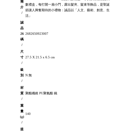
簡
數禮盒，每打開一扇小門，露出髮夾、髮束等飾品，是聖誕
介
節讓人興奮期待的小禮物：誠品以「人文、藝術、創意、生
/
活」
誠
品
26
2682650923007
碼
/
尺
寸
27.5 X 21.5 x 6.5 cm
/
級
別
N:無
/
材
質
聚酯纖維 PU聚氨酯 鐵
/
重
量
140
(g)
/
提