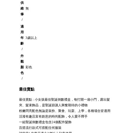
供
維
無
修
/
適
用
年
3歲以上
齡
/
外
觀
顏
彩色
色
/
最佳賣點
最佳賣點 : 小女孩最佳聖誕倒數禮盒，每打開一扇小門，露出髮
夾、髮束飾品，是聖誕節讓人興奮期待的小禮物
粉嫩閃亮配色無論是裝扮、聚會、玩耍、上學，各種場合皆適用
活潑有趣且富有創意的時尚配飾，令人愛不釋手
一組聖誕倒數禮盒包含24個配件髮飾
百搭流行款式可搭配任何服裝