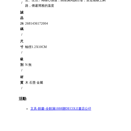
/
路，傳遞博雅的溫度
誠
品
26
2681436172004
碼
/
尺
寸
軸徑1.2X10CM
/
級
別
N:無
/
材
質
木 石墨 金屬
/
活動
文具-館慶-全館滿1888贈DECOLE書店公仔