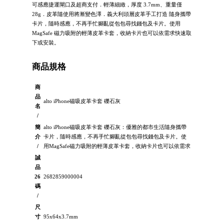
可感應捷運閘口及超商支付．輕薄細緻，厚度 3.7mm、重量僅
28g．皮革隨使用將漸變色澤．義大利頭層皮革手工打造 隨身攜帶
卡片，隨時感應，不再手忙腳亂從包包尋找錢包及卡片。使用
MagSafe 磁力吸附的輕薄皮革卡套，收納卡片也可以依需求快速取
下或安裝。
商品規格
商
品
alto iPhone磁吸皮革卡套 礫石灰
名
/
簡
alto iPhone磁吸皮革卡套 礫石灰：優雅的都市生活隨身攜帶
介
卡片，隨時感應，不再手忙腳亂從包包尋找錢包及卡片。使
/
用MagSafe磁力吸附的輕薄皮革卡套，收納卡片也可以依需求
誠
品
26
2682859000004
碼
/
尺
寸
95x64x3.7mm