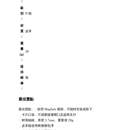
/
級
別
N:無
/
材
質
皮革
/
重
量
28
(g)
/
提
供
維
無
修
/
最佳賣點
最佳賣點 : ．使用 MagSafe 吸附，可隨時安裝或取下
．卡片口袋，可感應捷運閘口及超商支付
．輕薄細緻，厚度 3.7mm、重量僅 28g
．皮革隨使用將漸變色澤