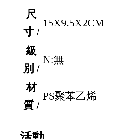
尺
15X9.5X2CM
寸 /
級
N:無
別 /
材
PS聚苯乙烯
質 /
活動