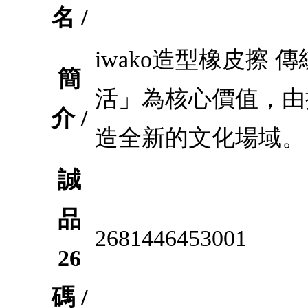
名 /
iwako造型橡皮擦
簡
活」為核心價值，由
介 /
造全新的文化場域。
誠
品
2681446453001
26
碼 /