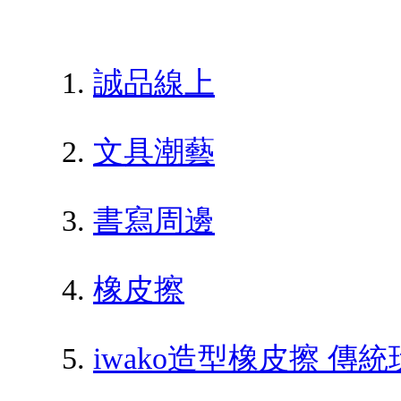
誠品線上
文具潮藝
書寫周邊
橡皮擦
iwako造型橡皮擦 傳