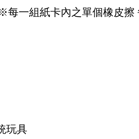
用 ※每一組紙卡內之單個橡皮擦
傳統玩具