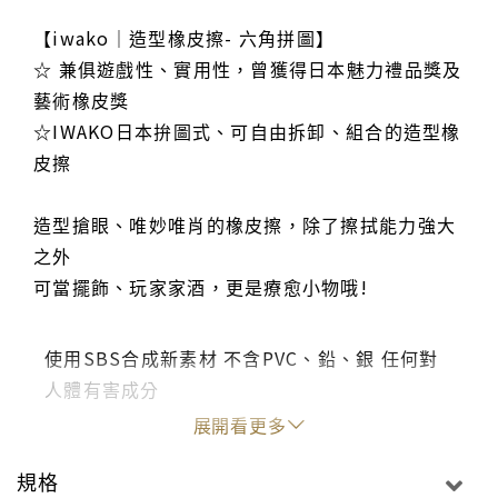
【iwako｜造型橡皮擦- 六角拼圖】
☆ 兼俱遊戲性、實用性，曾獲得日本魅力禮品獎及
藝術橡皮獎
☆IWAKO日本拚圖式、可自由拆卸、組合的造型橡
皮擦
造型搶眼、唯妙唯肖的橡皮擦，除了擦拭能力強大
之外
可當擺飾、玩家家酒，更是療愈小物哦!
使用SBS合成新素材 不含PVC、鉛、銀 任何對
人體有害成分
通過美國材料和試驗協會 ASTM相關檢驗
展開看更多
環保素材 製作完成 安全無毒
規格