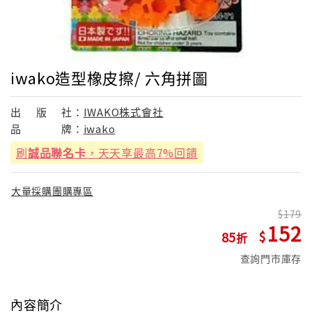
iwako造型橡皮擦/ 六角拼圖
出
版
社：
IWAKO株式會社
品
牌：
iwako
刷
誠品聯名卡
，天天享最高7%回饋
大量採購團購專區
179
152
85
查詢門市庫存
內容簡介