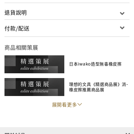
※
產地 :日本
退貨說明
※
注意事項: 非食品 請勿食用
付款/配送
※
每一組紙卡內之單個橡皮擦 每個尺寸都不同
※
適用年齡: 3歲以上
商品相關策展
日本iwako造型無毒橡皮擦
理想的文具《精選商品展》消-
橡皮擦推薦商品展
展開看更多