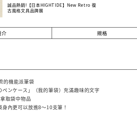
誠品熱銷!【日本HIGHTIDE】New Retro 復
古風格文具品牌展
簡介
規格
能一流的機能派筆袋
のペンケース」（我的筆袋）充滿趣味的文字
便拿取袋中物品
身內更可以放進8～10支筆！