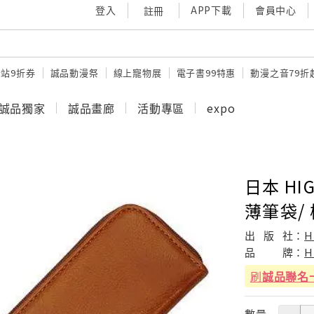
登入
APP下載
會員中心
註冊
站9折券
誠品動漫祭
線上寵物展
電子書99特惠
動漫之音79折
誠品獨家
誠品畫廊
活動專區
expo
日本 HIG
薄筆袋/ 
出
版
社：
H
品
牌：
H
刷
誠品聯名
數量