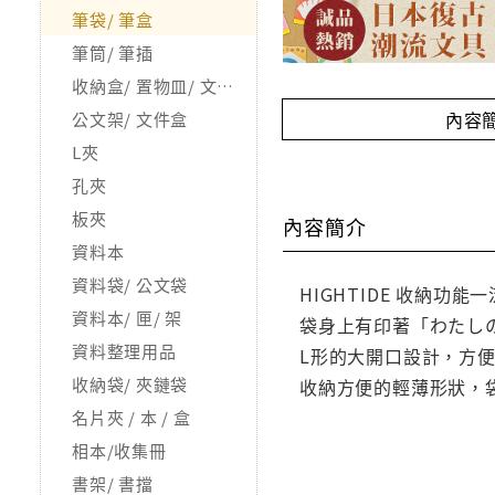
筆袋/ 筆盒
筆筒/ 筆插
收納盒/ 置物皿/ 文具整理用品
內容
公文架/ 文件盒
L夾
孔夾
板夾
內容簡介
資料本
資料袋/ 公文袋
HIGHTIDE 收納功
資料本/ 匣/ 架
袋身上有印著「わたし
資料整理用品
L形的大開口設計，方
收納袋/ 夾鏈袋
收納方便的輕薄形狀，袋
名片夾 / 本 / 盒
相本/收集冊
書架/ 書擋