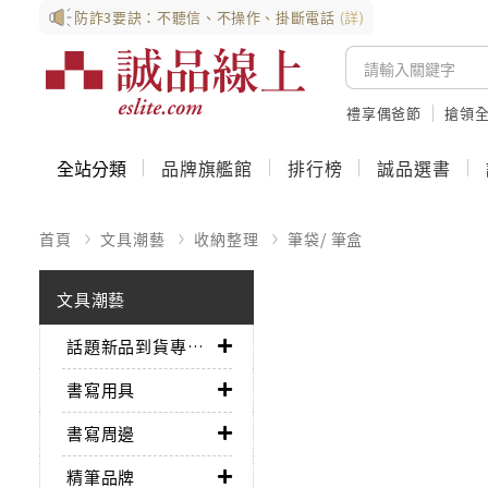
防詐3要訣：不聽信、不操作、掛斷電話
(詳)
禮享偶爸節
搶領全
全站分類
品牌旗艦館
排行榜
誠品選書
首頁
文具潮藝
收納整理
筆袋/ 筆盒
文具潮藝
話題新品到貨專區➤
書寫用具
書寫周邊
精筆品牌