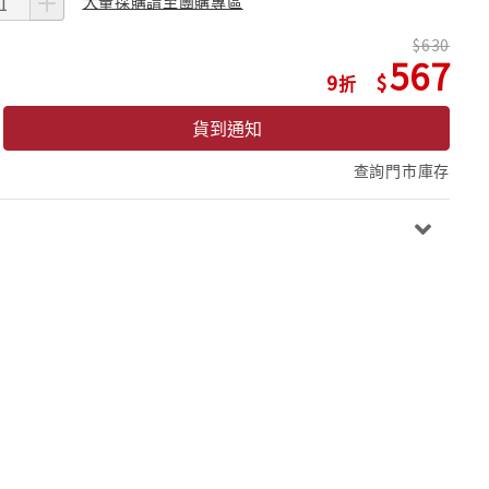
大量採購請至團購專區
630
567
9
貨到通知
查詢門市庫存