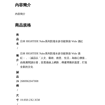
內容簡介
內容簡介
商品規格
商
品
日本 HIGHTIDE Nahe系列防潑水多功能筆袋 Wide 酒紅
名
/
日本 HIGHTIDE Nahe系列防潑水多功能筆袋 Wide 酒
簡
紅：，：誠品以「人文、藝術、創意、生活」為核心價值，
介
由推廣閱讀出發，並透過線上網路，傳遞博雅的溫度，打造
/
全新的文化
誠
品
26
2680962047008
碼
/
尺
寸
19.8X9.2X2.3CM
/