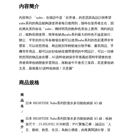
內容簡介
內容簡介 「nahe」在德語中是「在旁邊」的意思因為設計師希望
nahe系列的商品能夠讓使用者每日都用到，隨時在使用者左右，因
此將此系列命名「nahe」獨特明亮的飽和色系加上實用、簡約的設
計，能夠長期使用，簡單收納為nahe系列最大的特色不論是旅行、
辦公、平常的外出等各種場合都可以使用nahe系列的色彩選擇非常
豐富，可以依照用途、商品類別等輕鬆做分類手帳、書寫用品、手
機等常用品，都可以好好收納並攜帶透明的中間設計，可以一目瞭
然想用的物品放在哪，A5資料收納袋非常推薦給需時常開會的使
用者簡單收納開會所需用品，移動途中不會丟三落四，若是要收納
文具，最推薦A5資料收納袋！示意圖"
商品規格
商
品
日本 HIGHTIDE Nahe系列防潑水多功能收納袋 A5 綠
名
/
日本 HIGHTIDE Nahe系列防潑水多功能收納袋 A5 綠：收納
簡
袋尺寸：25.8X20X2.3CM材質：PVC聚氯乙烯：誠品以「人
介
文、藝術、創意、生活」為核心價值，由推廣閱讀出發，並
/