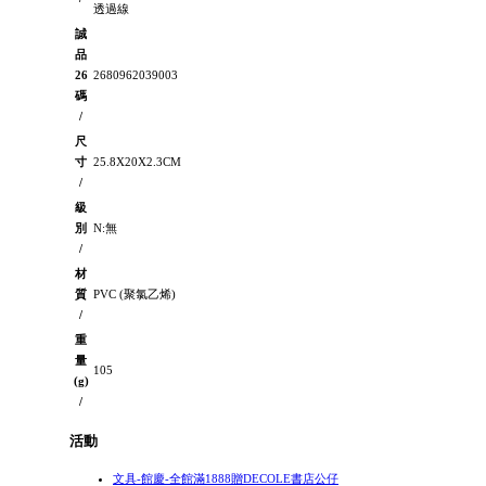
透過線
誠
品
26
2680962039003
碼
/
尺
寸
25.8X20X2.3CM
/
級
別
N:無
/
材
質
PVC (聚氯乙烯)
/
重
量
105
(g)
/
活動
文具-館慶-全館滿1888贈DECOLE書店公仔