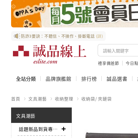
防詐3要訣：不聽信、不操作、掛斷電話
(詳)
禮享偶爸節
今日
全站分類
品牌旗艦館
排行榜
誠品選書
首頁
文具潮藝
收納整理
收納袋/ 夾鏈袋
文具潮藝
話題新品到貨專區➤