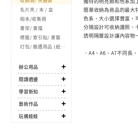
收納袋/ 夾鏈袋
獨特的明亮飽和色系加
簡單收納為商品的最大
名片夾 / 本 / 盒
色系、大小選擇豐富，
相本/收集冊
分隔設計可收納護照、
書架/ 書擋
透明隔層設計讓內容物
標籤/ 索引貼/ 書籤
打包/ 搬遷用品 (紙箱/ 氣泡紙)
．A4、A6、A7不同
辦公用品
閱讀週邊
學習新知
藝術作品
玩偶娃娃