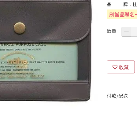
品
牌：
H
刷
誠品聯名
數量
收藏
付款/配送