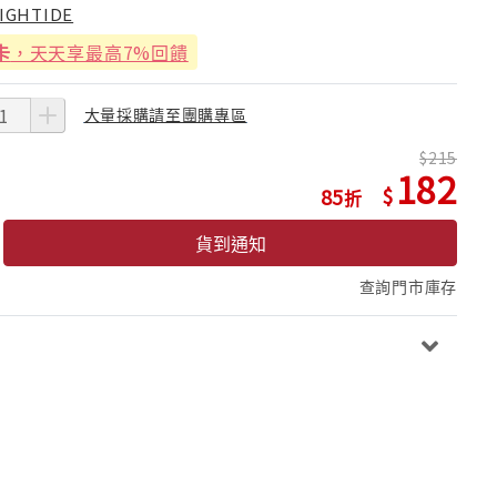
IGHTIDE
卡
，天天享最高7%回饋
大量採購請至團購專區
215
182
85
貨到通知
查詢門市庫存