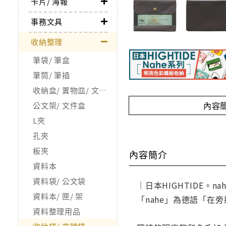
卡片/ 海報
事務文具
收納整理
筆袋/ 筆盒
筆筒/ 筆插
收納盒/ 置物皿/ 文具整理用品
內容
公文架/ 文件盒
L夾
孔夾
板夾
內容簡介
資料本
資料袋/ 公文袋
｜日本HIGHTIDE。n
資料本/ 匣/ 架
「nahe」為德語「
資料整理用品