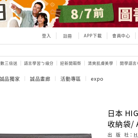
登入
APP下載
會員中心
註冊
點數三倍送
語言學習ㄅ級分
迎新開鞋祭
清爽肌膚美學
開學語言
誠品獨家
誠品畫廊
活動專區
expo
日本 HI
收納袋/ A
出
版
社：
H