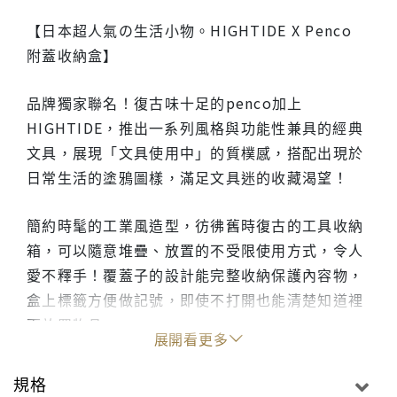
【日本超人氣の生活小物。HIGHTIDE X Penco
附蓋收納盒】
品牌獨家聯名！復古味十足的penco加上
HIGHTIDE，推出一系列風格與功能性兼具的經典
文具，展現「文具使用中」的質樸感，搭配出現於
日常生活的塗鴉圖樣，滿足文具迷的收藏渴望！
簡約時髦的工業風造型，彷彿舊時復古的工具收納
箱，可以隨意堆疊、放置的不受限使用方式，令人
愛不釋手！覆蓋子的設計能完整收納保護內容物，
盒上標籤方便做記號，即使不打開也能清楚知道裡
面放置物品。
展開看更多
適中大小可以將紙張、文具放入其中，也可以收納
便條紙等各式辦公用具，放在居家空間或是辦公室
規格