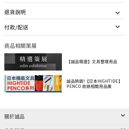
都很適合！
．提供4入組與單入形式，設有不同大小尺寸，提
退貨說明
供黑、綠、深藍、橘、米白、淺藍、黃、白等多樣
化色選。
付款/配送
【關於HIGHTIDE】
商品相關策展
HIGHTIDE意指「滿潮」，期望能為使用者帶來精
神上的滿足，就像凝望大海一樣充滿踏實感。貼近
【誠品精選】文具整理用品
顧客的需求推出各種日常用品，包含文具、雜貨和
禮品，結合出色的設計和讓人著迷的裝飾，從各個
面相捕捉時下流行的元素，持續推出讓人滿意的商
誠品熱銷!【日本HIGHTIDE】
PENCO 收納相關用品展
品。
商品規格
名稱：收納盒
關於誠品
尺寸：23.5 X 17 X 7 cm
材質：PVC (聚氯乙烯)