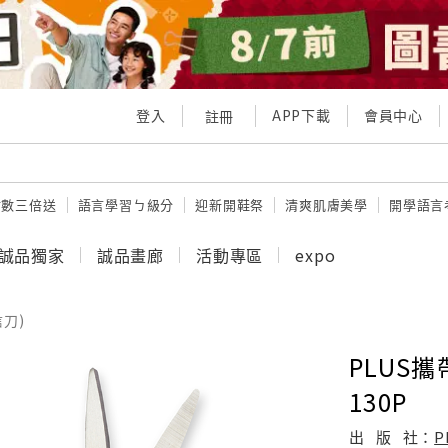
登入
APP下載
會員中心
註冊
點數三倍送
語言學習ㄅ級分
迎新開鞋祭
清爽肌膚美學
開學語言
誠品獨家
誠品畫廊
活動專區
expo
信刀)
PLUS攜
130P
出
版
社：
P