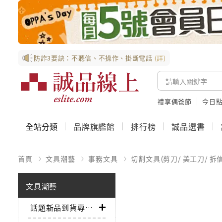
防詐3要訣：不聽信、不操作、掛斷電話
(詳)
禮享偶爸節
今日
全站分類
品牌旗艦館
排行榜
誠品選書
首頁
文具潮藝
事務文具
切割文具(剪刀/ 美工刀/ 拆
文具潮藝
話題新品到貨專區➤