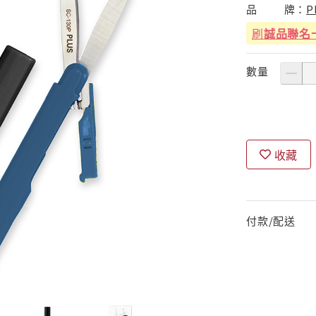
品
牌：
P
刷
誠品聯名
數量
收藏
付款/配送