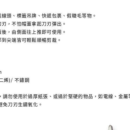
剪線頭、標籤吊牌、快遞包裹、假睫毛等物。
刀刃，不怕帽蓋拿起刀刃彈出。
蓋後，由側面往上推即可使用。
部到尖端皆可輕鬆順暢剪裁。
m
二烯)/ 不鏽鋼
，請勿使用於過厚紙張、或過於堅硬的物品，如電線、金屬
避免刀刃生鏽氧化。