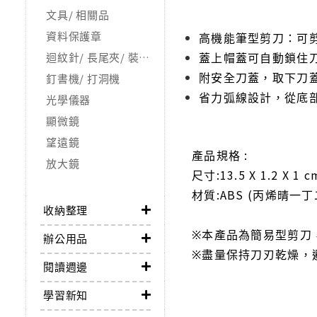
文具/ 相關品
資料保護章
高機能筆型剪刀：可
蓋上帽蓋可自動鎖住
迴紋針/ 長尾夾/ 裝訂夾
附安全刀蓋，取下刀
釘書機/ 打洞機
省力弧線設計，從底
光學儀器
顯微鏡
望遠鏡
產品規格 :
放大鏡
尺寸:13.5 X 1.2 X 1 c
材質:ABS (丙烯晴一丁
收納整理
※本產品為簡易型剪刀
辦公用品
※盡量保持刀刃乾燥，
閱讀週邊
學習新知