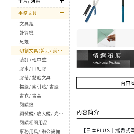
卡片/ 海報
事務文具
文具組
計算機
尺規
切割文具(剪刀/ 美工刀/ 拆信刀)
裝訂 (輕中重)
膠水/ 口紅膠
膠帶/ 黏貼文具
內容
標籤/ 索引貼/ 書籤
書衣/ 書套
閱讀燈
內容簡介
顯微鏡/ 放大鏡/ 光學儀器(X)
閱讀相關用品
【日本PLUS｜攜帶式
事務用具/ 辦公設備