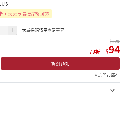
LUS
卡
，天天享最高7%回饋
大量採購請至團購專區
120
94
79
貨到通知
查詢門市庫存