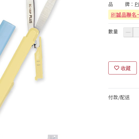
品
牌：
P
刷
誠品聯名
數量
收藏
付款/配送