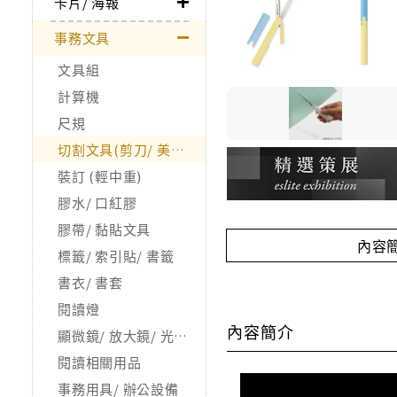
卡片/ 海報
事務文具
文具組
計算機
尺規
切割文具(剪刀/ 美工刀/ 拆信刀)
裝訂 (輕中重)
膠水/ 口紅膠
膠帶/ 黏貼文具
內容
標籤/ 索引貼/ 書籤
書衣/ 書套
閱讀燈
內容簡介
顯微鏡/ 放大鏡/ 光學儀器(X)
閱讀相關用品
事務用具/ 辦公設備