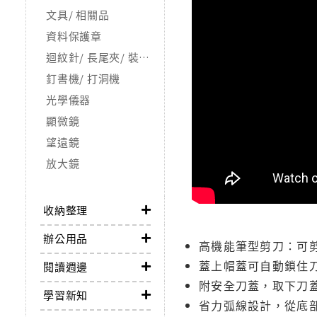
文具/ 相關品
資料保護章
迴紋針/ 長尾夾/ 裝訂夾
釘書機/ 打洞機
光學儀器
顯微鏡
望遠鏡
放大鏡
收納整理
辦公用品
高機能筆型剪刀：可
蓋上帽蓋可自動鎖住
閱讀週邊
附安全刀蓋，取下刀
學習新知
省力弧線設計，從底