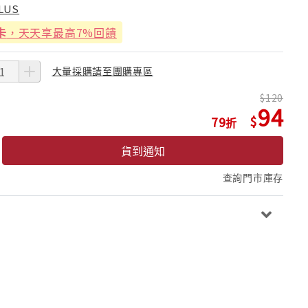
LUS
卡
，天天享最高7%回饋
大量採購請至團購專區
120
94
79
貨到通知
查詢門市庫存