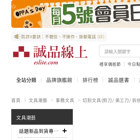
防詐3要訣：不聽信、不操作、掛斷電話
(詳)
禮享偶爸節
今日
全站分類
品牌旗艦館
排行榜
誠品選書
首頁
文具潮藝
事務文具
切割文具(剪刀/ 美工刀/ 拆
文具潮藝
話題新品到貨專區➤