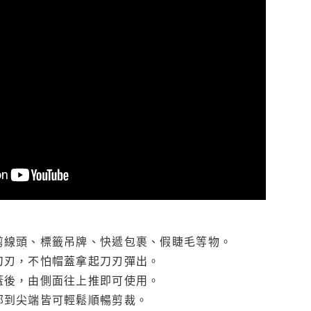
剪線頭、標籤吊牌、快遞包裹、假睫毛等物。
刀刃，不怕帽蓋拿起刀刃彈出。
蓋後，由側面往上推即可使用。
部到尖端皆可輕鬆順暢剪裁。