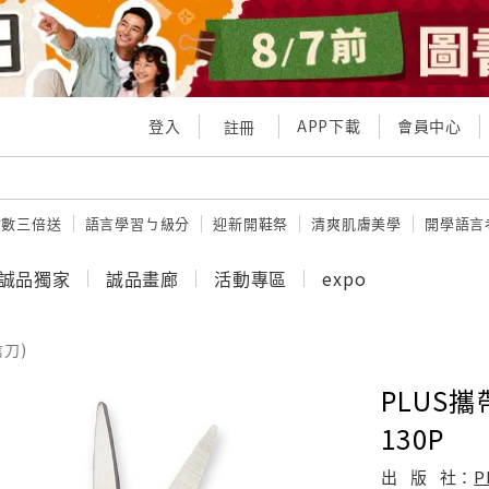
登入
APP下載
會員中心
註冊
點數三倍送
語言學習ㄅ級分
迎新開鞋祭
清爽肌膚美學
開學語言
誠品獨家
誠品畫廊
活動專區
expo
信刀)
PLUS攜
130P
出
版
社：
P