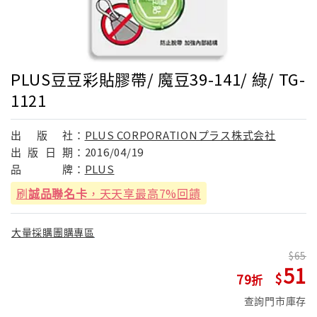
PLUS豆豆彩貼膠帶/ 魔豆39-141/ 綠/ TG-
1121
出
版
社：
PLUS CORPORATIONプラス株式会社
出
版
日
期：
2016/04/19
品
牌：
PLUS
刷
誠品聯名卡
，天天享最高7%回饋
大量採購團購專區
65
51
79
查詢門市庫存