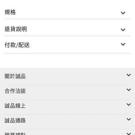
規格
⛔請選擇魔豆專用替換帶，與豆豆貼（豆豆彩貼）
不相容。
退貨說明
付款/配送
關於誠品
合作洽談
誠品線上
誠品通路
營業據點