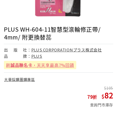
PLUS WH-604-11智慧型滾輪修正帶/
4mm/ 附更換替蕊
出
版
社：
PLUS CORPORATIONプラス株式会社
品
牌：
PLUS
刷
誠品聯名卡
，天天享最高7%回饋
大量採購團購專區
105
82
79
查詢門市庫存