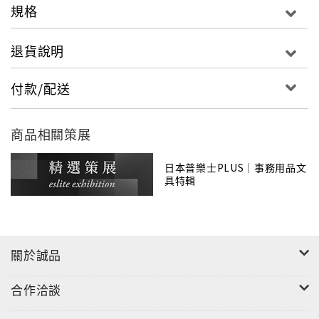
規格
2.遮蓋力強，不影響文件品質。
3.筆型設計高雅，符合人體工學，握感絕佳，施力
退貨說明
輕巧。
4.採用
步驟換帶設計，更換替帶更為簡
One-Touch
付款/配送
單便利。
5.後拉時整行修正，前推可單一字修正。
商品相關策展
6.筆型彈性旋轉設計，可隨角度左右移動。
7.可與炫彩、
凍、艷彩和智慧型滾輪修正帶正替
Q
日本普樂士PLUS｜事務用品文
帶交互使用。
具特輯
關於誠品
合作洽談