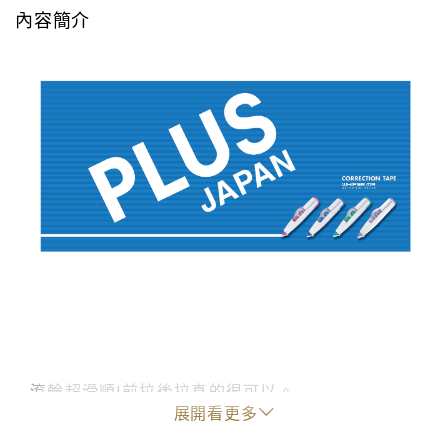
內容簡介
滾輪超滑順
前拉後拉真的很可以。
!
展開看更多
1.筆端超輕滾輪設計，握筆時角度傾斜修正帶也能
和紙面貼緊，不會有浮字剝落問題。