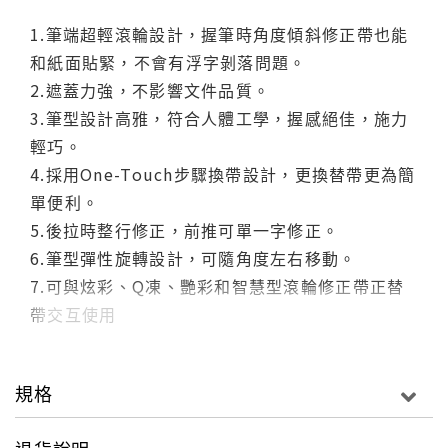
1.筆端超輕滾輪設計，握筆時角度傾斜修正帶也能
和紙面貼緊，不會有浮字剝落問題。
2.遮蓋力強，不影響文件品質。
3.筆型設計高雅，符合人體工學，握感絕佳，施力
輕巧。
4.採用One-Touch步驟換帶設計，更換替帶更為簡
單便利。
5.後拉時整行修正，前推可單一字修正。
6.筆型彈性旋轉設計，可隨角度左右移動。
7.可與炫彩、Q凍、艷彩和智慧型滾輪修正帶正替
帶交互使用
產品規格
規格
材質：塑膠／顏料／界面活性劑