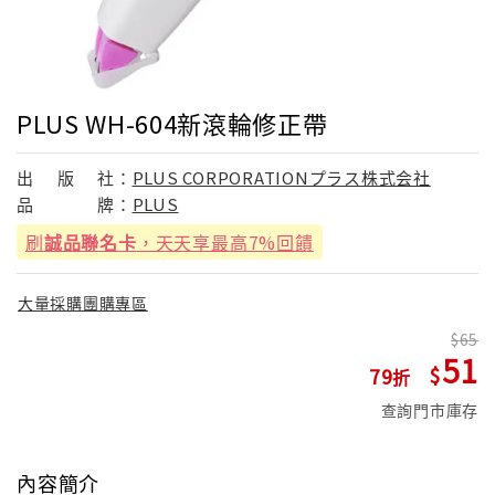
PLUS WH-604新滾輪修正帶
出
版
社：
PLUS CORPORATIONプラス株式会社
品
牌：
PLUS
刷
誠品聯名卡
，天天享最高7%回饋
大量採購團購專區
65
51
79
查詢門市庫存
內容簡介