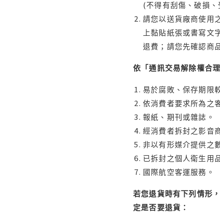
(不得有刮傷、破損、
請您以送貨廠商使用
上黏貼紙張或書寫文
退費；請您先確認商
依「通訊交易解除權合
易於腐敗、保存期限較
依消費者要求所為之客
報紙、期刊或雜誌。
經消費者拆封之影音
非以有形媒介提供之數
已拆封之個人衛生用品
國際航空客運服務。
若您退貨時有下列情形，
定是否要退貨：