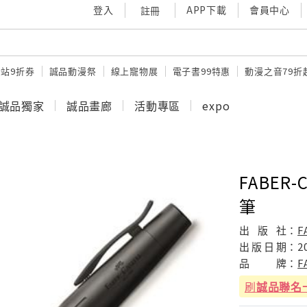
登入
APP下載
會員中心
註冊
站9折券
誠品動漫祭
線上寵物展
電子書99特惠
動漫之音79折
誠品獨家
誠品畫廊
活動專區
expo
FABER-
筆
出
版
社：
F
出
版
日
期：
2
品
牌：
F
刷
誠品聯名