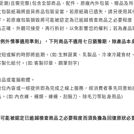
受潮)且需完整(包含全部商品、配件、原廠內外包裝、贈品及所
之包裝紙箱將退貨商品包裝妥當，若原紙箱已遺失，請另使用其
字。若原廠包裝損毀將可能被認定為已逾越檢查商品之必要程度，
品正確、外觀可接受，再行拆封，以免影響您的權利；若為產品
理例外情事適用準則」，下列商品不適用七日猶豫期，除產品本
短或解約時即將逾期。(如:生鮮蔬果、乳製品、冷凍冷藏食材、
製化給付。(如:客製印章、鋼筆刻字)
商品或電腦軟體。
位內容或一經提供即為完成之線上服務，經消費者事先同意始提
。(如:內衣褲、襪類、褲襪、刮鬍刀、除毛刀等貼身用品)
可能被認定已逾越檢查商品之必要程度而須負擔為回復原狀必要