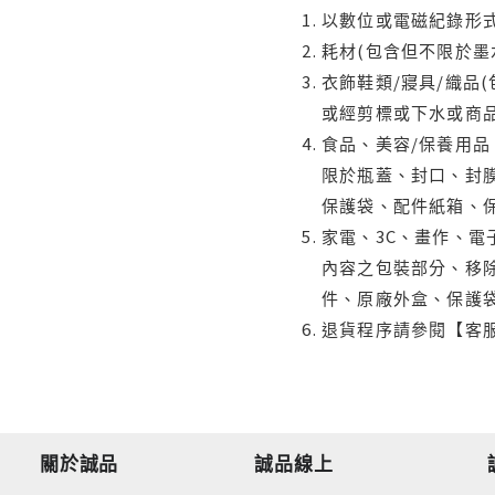
以數位或電磁紀錄形式
耗材(包含但不限於墨
衣飾鞋類/寢具/織品
或經剪標或下水或商
食品、美容/保養用
限於瓶蓋、封口、封膜
保護袋、配件紙箱、
家電、3C、畫作、
內容之包裝部分、移除
件、原廠外盒、保護
退貨程序請參閱【客
關於誠品
誠品線上