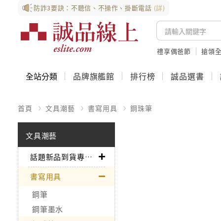
防詐3要訣：不聽信、不操作、掛斷電話
(詳)
禮享偶爸節
搶領全
全站分類
品牌旗艦館
排行榜
誠品選書
首頁
文具潮藝
書寫用具
鋼珠筆
文具潮藝
話題新品到貨專區➤
書寫用具
鋼筆
鋼筆墨水