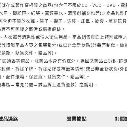
儲存或著作權相關之商品(包含但不限於CD、VCD、DVD、電
水匣、碳粉匣、紙張、筆類墨水、清潔劑補充包等)之商品包裝已
(包含但不限於衣褲、鞋子、襪子、泳裝、床單、被套、填充玩具
品有不可回復之髒污或磨損痕跡。
品、內衣褲等消耗性或個人衛生用品、商品銷售頁面上特別載明之
等接觸商品內容之包裝部分)或已非全新狀態(外觀有刮傷、破
保麗龍、隨貨文件、贈品等)。
電子閱讀器等商品，除商品本身有瑕疵外，退回之商品已拆封(除
封條、拆除吊牌、拆除貼膠或標籤等情形)或已非全新狀態(外
袋、配件紙箱、保麗龍、隨貨文件、贈品等)。
服專區→常見問題→誠品線上退貨退款】之說明。
誠品通路
營業據點
訂閱