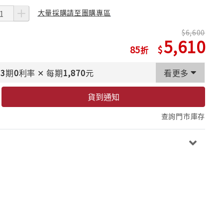
大量採購請至團購專區
6,600
5,610
85
3
期
0
利率
✕
每期
1,870
元
看更多
貨到通知
查詢門市庫存