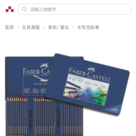
首頁
文具潮藝
美術/ 書法
水性色鉛筆