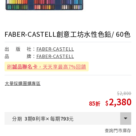
FABER-CASTELL創意工坊水性色鉛/ 60色
出
版
社：
FABER-CASTELL
品
牌：
FABER-CASTELL
刷
誠品聯名卡
，天天享最高7%回饋
大量採購團購專區
2,800
2,380
85
期
利率
每期
分期
3
0
✕
793
元
查詢門市庫存