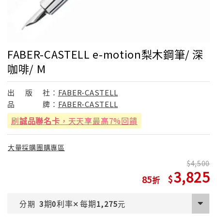
FABER-CASTELL e-motion梨木鋼筆/ 深
咖啡/ M
出
版
社：
FABER-CASTELL
品
牌：
FABER-CASTELL
刷
誠品聯名卡
，天天享最高7%回饋
大量採購團購專區
4,500
3,825
85
期
利率
每期
分期
3
0
✕
1,275
元