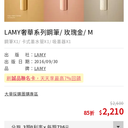
LAMY奢華系列鋼筆/ 玫瑰金/ M
鋼筆X1/ 卡式墨水管X1/ 吸墨器X1
出
版
社：
LAMY
出
版
日
期：
2016/09/30
品
牌：
LAMY
刷
誠品聯名卡
，天天享最高7%回饋
大量採購團購專區
2,600
2,210
85
期
利率
每期
分期
3
0
✕
736
元