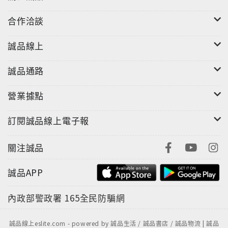
合作洽談
誠品線上
誠品通路
營業據點
LAMY Lx 奢華系列
訂閱誠品線上電子報
最經典優雅的現代生活態度…
以輕盈的鋁合金製成，並採用陽極氧化技術製成使
關注誠品
金屬外觀呈現優雅美學，
誠品APP
筆蓋頂端採用細緻的切割技術呈現寶石般的光澤，
浪漫的玫瑰金、溫暖的閃耀金、冷冽的太空灰、高
內政部警政署
165全民防騙網
雅的珍珠光、以及奢華的栗子棕，
讓文具不只是書寫，更是獨具風格的搭配單品。
誠品線上eslite.com - powered by 誠品生活 / 誠品書店 / 誠品物流 | 誠品