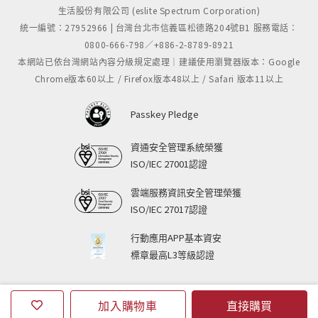
生活股份有限公司 (eslite Spectrum Corporation)
大膽採用頂級筆款才施加的PVD真空電鍍技術，
統一編號：27952966 | 台灣台北市信義區松德路204號B1 服務電話：
耐刮堅韌的質地讓迷人的色彩永久留存，
0800-666-798／+886-2-8789-8921
搭配上獨特的黑色筆尖，展露大人的成熟魅力。
本網站已依台灣網站內容分級規定處理｜建議使用瀏覽器版本：Google
Chrome版本60以上 / Firefox版本48以上 / Safari 版本11以上
隨附極簡包浩斯風格的專屬高質感鋁金屬筆盒，
Passkey Pledge
精緻的包裝筆盒設計呈現最理想的禮物典範。
資通安全管理系統榮獲
ISO/IEC 27001認證
雲端服務資訊安全管理榮獲
ISO/IEC 27017認證
行動應用APP基本資安
標章最高L3等級認證
加入購物車
直接購買