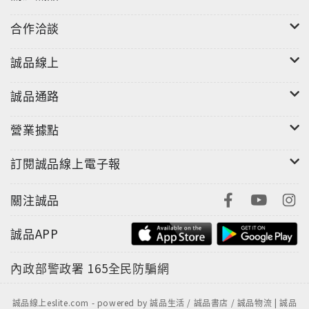
合作洽談
誠品線上
誠品通路
營業據點
LAMY Lx 奢華系列
訂閱誠品線上電子報
最經典優雅的現代生活態度…
以輕盈的鋁合金製成，並採用陽極氧化技術製成使金屬
關注誠品
外觀呈現優雅美學，
筆蓋頂端採用細緻的切割技術呈現寶石般的光澤，
誠品APP
浪漫的玫瑰金、溫暖的閃耀金、冷冽的太空灰、高雅的
珍珠光、以及奢華的栗子棕，
內政部警政署
165全民防騙網
讓文具不只是書寫，更是獨具風格的搭配單品。
誠品線上eslite.com - powered by 誠品生活 / 誠品書店 / 誠品物流 | 誠品