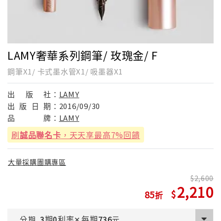
LAMY奢華系列鋼筆/ 玫瑰金/ F
鋼筆X1/ 卡式墨水管X1/ 吸墨器X1
出
版
社：
LAMY
出
版
日
期：
2016/09/30
品
牌：
LAMY
刷
誠品聯名卡
，天天享最高7%回饋
大量採購團購專區
2,600
2,210
85
期
利率
每期
分期
3
0
✕
736
元