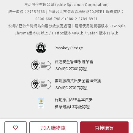
大膽採用頂級筆款才施加的PVD真空電鍍技術，
生活股份有限公司 (eslite Spectrum Corporation)
耐刮堅韌的質地讓迷人的色彩永久留存，
統一編號：27952966 | 台灣台北市信義區松德路204號B1 服務電話：
0800-666-798／+886-2-8789-8921
搭配上獨特的黑色筆尖，展露大人的成熟魅力。
本網站已依台灣網站內容分級規定處理｜建議使用瀏覽器版本：Google
Chrome版本60以上 / Firefox版本48以上 / Safari 版本11以上
隨附極簡包浩斯風格的專屬高質感鋁金屬筆盒，
精緻的包裝筆盒設計呈現最理想的禮物典範。
Passkey Pledge
資通安全管理系統榮獲
ISO/IEC 27001認證
雲端服務資訊安全管理榮獲
ISO/IEC 27017認證
行動應用APP基本資安
標章最高L3等級認證
加入購物車
直接購買