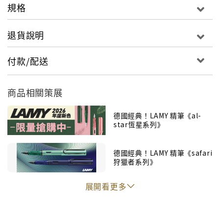
規格
退貨說明
付款/配送
商品相關策展
【注意事項】
● 誠品線上販售之LAMY筆款，皆為德國官方授權認證品
德國經典！LAMY 精筆《al-
項
star恆星系列》
● 誠品線上販售筆款提供保修服務，如經原廠評估需更
換零件將酌收相關費用
德國經典！LAMY 精筆《safari
● 鋼筆類商品皆經過德國原廠書寫測試，如筆尖有藍色
狩獵者系列》
墨痕屬正常現象，建議使用前稍作清潔
● 鋼筆類產品一經入墨(墨水管安裝或吸水器填充)，恕
展開看更多
不提供退換貨
● 活動贈品、組合配件內容以實際收到品項為準