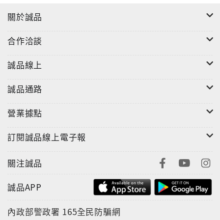
● 對於商品有任何疑問，請先不要拆封，請儘速向客服
反應，以免影響您辦退的權益
關於誠品
● 售後維修相關服務，請致電誠品顧客服務中心或誠品
合作洽談
線上智能客服，也可以到全台灣誠品門市洽詢
● 誠品顧客服務中心諮詢專線及服務時間：
誠品線上
服務電話：0800-666-798／+886-2-87898921
線上客服表單：
誠品通路
https://www.eslite.com/member/customer/customer
service
營業據點
服務時間：週一~週五8:00-19:00 / 週六~週日及國定例
假日9:00~18:00
訂閱誠品線上電子報
關注誠品
誠品APP
內政部警政署
165全民防騙網