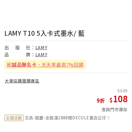
LAMY T10 5入卡式墨水/ 藍
出
版
社：
LAMY
品
牌：
LAMY
刷
誠品聯名卡
，天天享最高7%回饋
大量採購團購專區
120
108
9
查詢門市庫存
文具-館慶-全館滿1888贈DECOLE書店公仔
主題活動