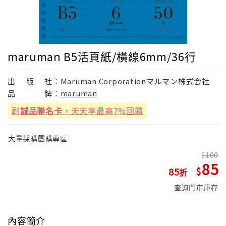
maruman B5活頁紙/橫線6mm/36行
出
版
社：
Maruman Corporationマルマン株式会社
品
牌：
maruman
刷
誠品聯名卡
，天天享最高7%回饋
大量採購團購專區
100
85
85
查詢門市庫存
內容簡介