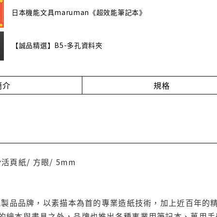
日本機能文具maruman《超效能筆記本》
【誠品精選】B5-多孔資料夾
簡介
規格
滑活頁紙/ 方眼/ 5mm
的紙製品品牌，以素描本為首的專業造紙技術，加上近百年的
的繪本與畫具之外，品牌也推出各種事業用筆記本、萬用手