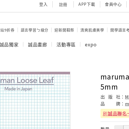
登入
APP下載
會員中心
註冊
站9折券
語言學習ㄅ級分
迎新開鞋祭
清爽肌膚美學
開學語言
誠品獨家
誠品畫廊
活動專區
expo
marum
5mm
出
版
社：
M
品
牌：
m
刷
誠品聯名
數量