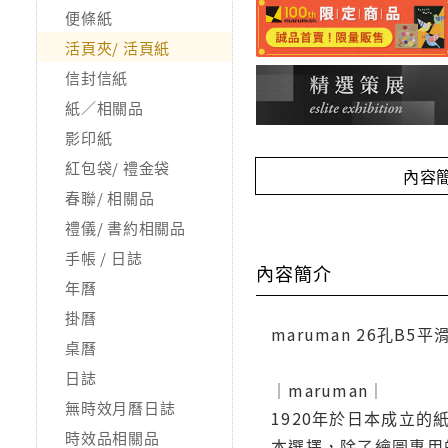
便條紙
活頁夾/ 活頁紙
信封信紙
紙／相關品
影印紙
紅包袋/ 禮金袋
內容
春聯/ 相關品
禮儀/ 書約相關品
手帳 / 日誌
內容簡介
年曆
掛曆
maruman 26孔B5平
桌曆
日誌
｜maruman｜
無時效月曆日誌
1920年於日本成立
時效品相關品
本選擇，除了繪圖專用