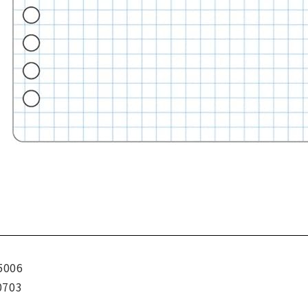
5006
0703