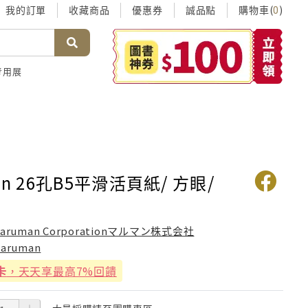
我的訂單
收藏商品
優惠券
誠品點
購物車(
)
0
考用展
an 26孔B5平滑活頁紙/ 方眼/
aruman Corporationマルマン株式会社
aruman
卡
，天天享最高7%回饋