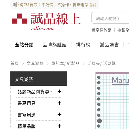
防詐3要訣：不聽信、不操作、掛斷電話
(詳)
禮享偶爸節
搶領全
全站分類
品牌旗艦館
排行榜
誠品選書
首頁
文具潮藝
筆記本/ 紙製品
活頁夾/ 活頁紙
文具潮藝
話題新品到貨專區➤
書寫用具
書寫周邊
精筆品牌