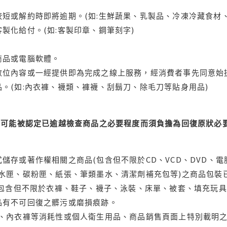
短或解約時即將逾期。(如:生鮮蔬果、乳製品、冷凍冷藏食材、
製化給付。(如:客製印章、鋼筆刻字)
商品或電腦軟體。
位內容或一經提供即為完成之線上服務，經消費者事先同意始提
。(如:內衣褲、襪類、褲襪、刮鬍刀、除毛刀等貼身用品)
可能被認定已逾越檢查商品之必要程度而須負擔為回復原狀必要
儲存或著作權相關之商品(包含但不限於CD、VCD、DVD、電
水匣、碳粉匣、紙張、筆類墨水、清潔劑補充包等)之商品包裝已
(包含但不限於衣褲、鞋子、襪子、泳裝、床單、被套、填充玩具
品有不可回復之髒污或磨損痕跡。
品、內衣褲等消耗性或個人衛生用品、商品銷售頁面上特別載明之