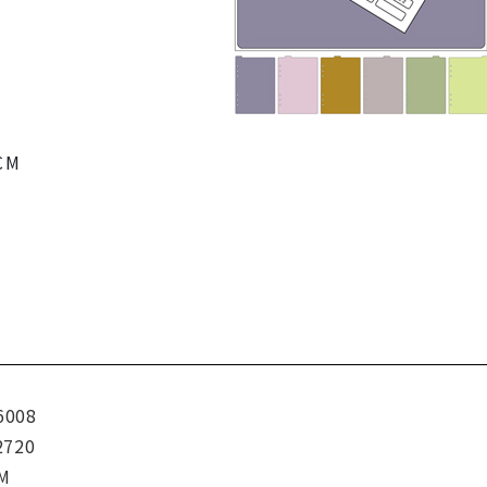
CM
6008
2720
CM