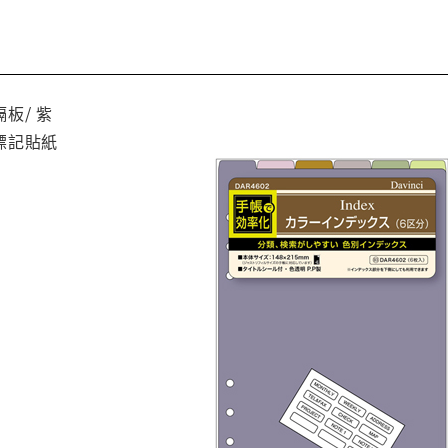
隔板/ 紫
標記貼紙