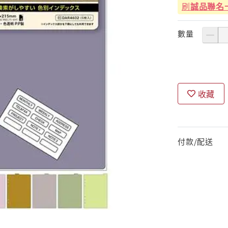
刷
誠品聯名
數量
收藏
付款/配送