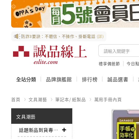
防詐3要訣：不聽信、不操作、掛斷電話
(詳)
禮享偶爸節
今日
全站分類
品牌旗艦館
排行榜
誠品選書
首頁
文具潮藝
筆記本/ 紙製品
萬用手冊內頁
文具潮藝
話題新品到貨專區➤