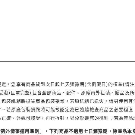
定，您享有商品貨到次日起七天猶豫期(含例假日)的權益(請
受潮)且需完整(包含全部商品、配件、原廠內外包裝、贈品及所
之包裝紙箱將退貨商品包裝妥當，若原紙箱已遺失，請另使用其
字。若原廠包裝損毀將可能被認定為已逾越檢查商品之必要程度，
品正確、外觀可接受，再行拆封，以免影響您的權利；若為產品
理例外情事適用準則」，下列商品不適用七日猶豫期，除產品本