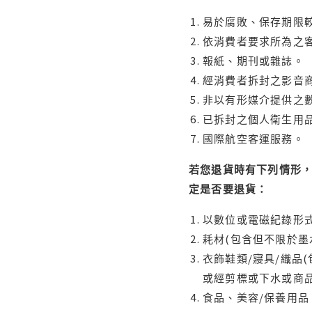
易於腐敗、保存期限較
依消費者要求所為之客
報紙、期刊或雜誌。
經消費者拆封之影音
非以有形媒介提供之數
已拆封之個人衛生用品
國際航空客運服務。
若您退貨時有下列情形，
定是否要退貨：
以數位或電磁紀錄形式
耗材(包含但不限於墨
衣飾鞋類/寢具/織品
或經剪標或下水或商
食品、美容/保養用