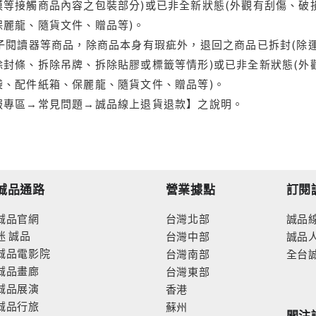
等接觸商品內容之包裝部分)或已非全新狀態(外觀有刮傷、破
保麗龍、隨貨文件、贈品等)。
電子閱讀器等商品，除商品本身有瑕疵外，退回之商品已拆封(除
封條、拆除吊牌、拆除貼膠或標籤等情形)或已非全新狀態(外
袋、配件紙箱、保麗龍、隨貨文件、贈品等)。
服專區→常見問題→誠品線上退貨退款】之說明。
誠品通路
營業據點
訂閱
誠品官網
台灣北部
誠品
迷
誠品
台灣中部
誠品
誠品電影院
台灣南部
全台
誠品畫廊
台灣東部
誠品展演
香港
誠品行旅
蘇州
關注