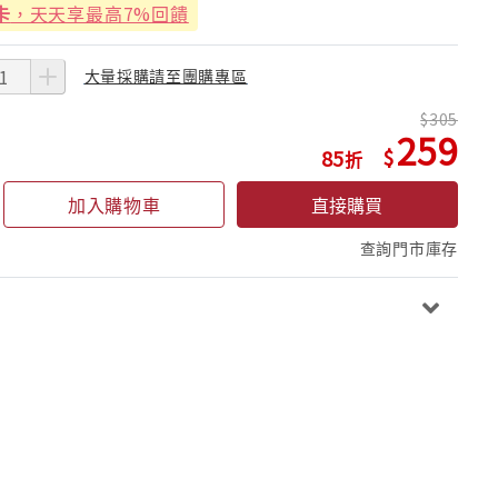
卡
，天天享最高7%回饋
大量採購請至團購專區
305
259
85
加入購物車
直接購買
查詢門市庫存