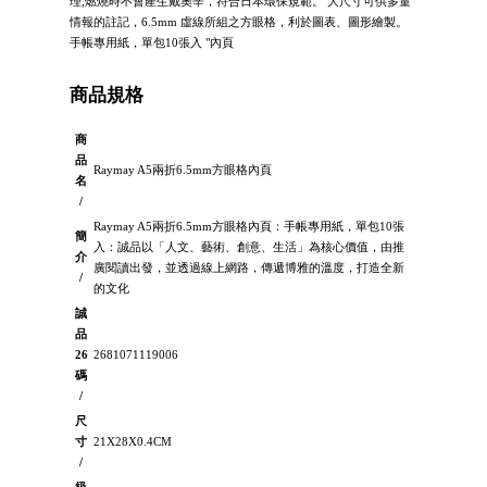
理,燃燒時不會產生戴奧辛，符合日本環保規範。 大尺寸可供多量
情報的註記，6.5mm 虛線所組之方眼格，利於圖表、圖形繪製。
手帳專用紙，單包10張入 "內頁
商品規格
商
品
Raymay A5兩折6.5mm方眼格內頁
名
/
Raymay A5兩折6.5mm方眼格內頁：手帳專用紙，單包10張
簡
入：誠品以「人文、藝術、創意、生活」為核心價值，由推
介
廣閱讀出發，並透過線上網路，傳遞博雅的溫度，打造全新
/
的文化
誠
品
26
2681071119006
碼
/
尺
寸
21X28X0.4CM
/
級