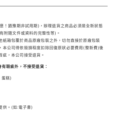
注意！猶豫期非試用期)，辦理退貨之商品必須是全新狀態
有附隨文件或資料的完整性等)。
他紙箱包覆於商品原廠包裝之外，切勿直接於原廠包裝
本公司得依毀損程度扣除回復原狀必要費用(整新費)後
瑕疵，本公司接受退貨。
身有瑕疵外，不接受退貨：
蛋糕)
供。(如:電子書)