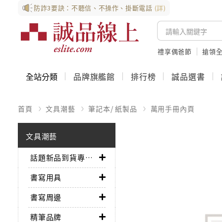
防詐3要訣：不聽信、不操作、掛斷電話
(詳)
禮享偶爸節
搶領全
全站分類
品牌旗艦館
排行榜
誠品選書
首頁
文具潮藝
筆記本/ 紙製品
萬用手冊內頁
文具潮藝
話題新品到貨專區➤
書寫用具
書寫周邊
精筆品牌