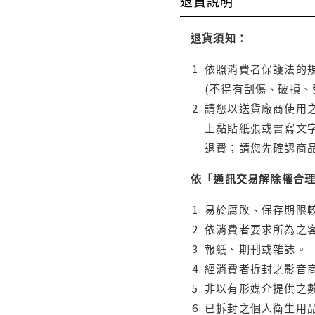
退貨說明
退貨須知：
依照消費者保護法的規
(不得有刮傷、破損、
請您以送貨廠商使用
上黏貼紙張或書寫文
退費；請您先確認商
依「通訊交易解除權合
易於腐敗、保存期限較
依消費者要求所為之客
報紙、期刊或雜誌。
經消費者拆封之影音
非以有形媒介提供之數
已拆封之個人衛生用品