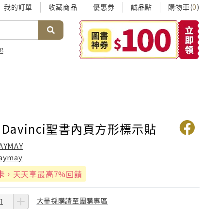
我的訂單
收藏商品
優惠券
誠品點
購物車(
)
0
起
y Davinci聖書內頁方形標示貼
AYMAY
aymay
卡
，天天享最高7%回饋
大量採購請至團購專區