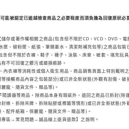
可能被認定已逾越檢查商品之必要程度而須負擔為回復原狀必要
儲存或著作權相關之商品(包含但不限於CD、VCD、DVD、電
水匣、碳粉匣、紙張、筆類墨水、清潔劑補充包等)之商品包裝已
(包含但不限於衣褲、鞋子、襪子、泳裝、床單、被套、填充玩具
品有不可回復之髒污或磨損痕跡。
品、內衣褲等消耗性或個人衛生用品、商品銷售頁面上特別載明之
等接觸商品內容之包裝部分)或已非全新狀態(外觀有刮傷、破
保麗龍、隨貨文件、贈品等)。
電子閱讀器等商品，除商品本身有瑕疵外，退回之商品已拆封(除
封條、拆除吊牌、拆除貼膠或標籤等情形)或已非全新狀態(外
袋、配件紙箱、保麗龍、隨貨文件、贈品等)。
服專區→常見問題→誠品線上退貨退款】之說明。