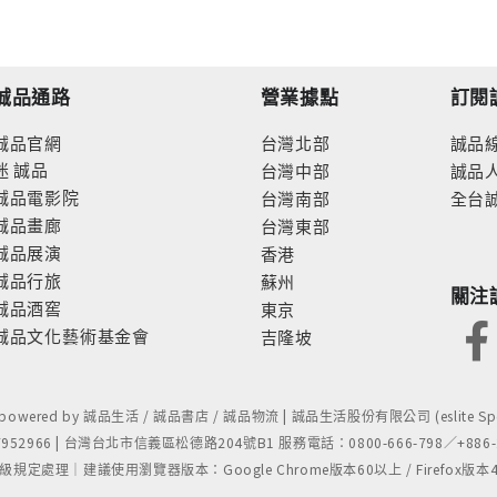
誠品通路
營業據點
訂閱
誠品官網
台灣北部
誠品
迷
誠品
台灣中部
誠品
誠品電影院
台灣南部
全台
誠品畫廊
台灣東部
誠品展演
香港
誠品行旅
蘇州
關注
誠品酒窖
東京
誠品文化藝術基金會
吉隆坡
- powered by 誠品生活 / 誠品書店 / 誠品物流 | 誠品生活股份有限公司 (eslite Spect
52966 | 台灣台北市信義區松德路204號B1 服務電話：0800-666-798／+886-2-
處理｜建議使用瀏覽器版本：Google Chrome版本60以上 / Firefox版本48以上