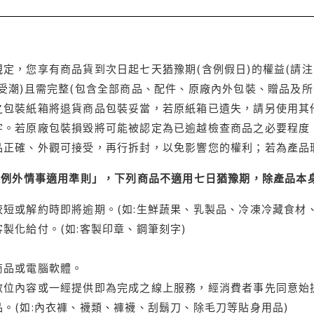
定，您享有商品貨到次日起七天猶豫期(含例假日)的權益(請
受潮)且需完整(包含全部商品、配件、原廠內外包裝、贈品及所
之包裝紙箱將退貨商品包裝妥當，若原紙箱已遺失，請另使用其
字。若原廠包裝損毀將可能被認定為已逾越檢查商品之必要程度，
品正確、外觀可接受，再行拆封，以免影響您的權利；若為產品
理例外情事適用準則」，下列商品不適用七日猶豫期，除產品本
短或解約時即將逾期。(如:生鮮蔬果、乳製品、冷凍冷藏食材、
製化給付。(如:客製印章、鋼筆刻字)
商品或電腦軟體。
位內容或一經提供即為完成之線上服務，經消費者事先同意始提
。(如:內衣褲、襪類、褲襪、刮鬍刀、除毛刀等貼身用品)