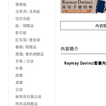
便條紙
活頁夾/ 活頁紙
信封信紙
內容
紙／相關品
影印紙
紅包袋/ 禮金袋
春聯/ 相關品
內容簡介
禮儀/ 書約相關品
手帳 / 日誌
Raymay Davinci
年曆
掛曆
桌曆
日誌
無時效月曆日誌
時效品相關品