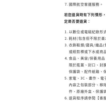
國際航空客運服務。
若您退貨時有下列情形，
定是否要退貨：
以數位或電磁紀錄形式
耗材(包含但不限於墨
衣飾鞋類/寢具/織品
或經剪標或下水或商
食品、美容/保養用
限於瓶蓋、封口、封膜
保護袋、配件紙箱、
家電、3C、畫作、
內容之包裝部分、移除
件、原廠外盒、保護
退貨程序請參閱【客