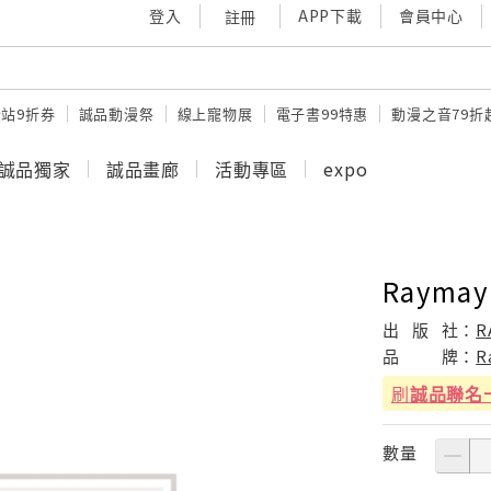
登入
APP下載
會員中心
註冊
站9折券
誠品動漫祭
線上寵物展
電子書99特惠
動漫之音79折
誠品獨家
誠品畫廊
活動專區
expo
Rayma
出
版
社：
R
品
牌：
R
刷
誠品聯名
數量