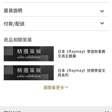
退貨說明
付款/配送
商品相關策展
日本《Raymay》學習與事務
文具主題展
尺邊上鑲著不鏽鋼製的鐵片棒，在切割時，不用擔
心對尺本身造成損壞。
日本《Raymay》快樂學習文
不鏽鋼鐵片棒和尺本身緊緊黏著合而為一，就算尺
具系列
略微彎曲，也不會脫落。
展開看更多
每0.5cm間距設有明顯平行線，可幫助裁切。
每1cm和5cm設置有數字顯明的垂直線，可以一目
瞭然