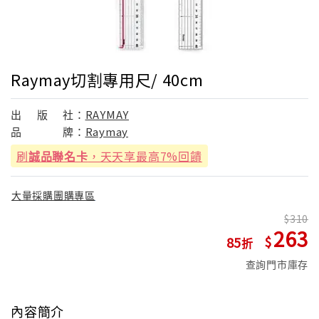
Raymay切割專用尺/ 40cm
出
版
社：
RAYMAY
品
牌：
Raymay
刷
誠品聯名卡
，天天享最高7%回饋
大量採購團購專區
310
263
85
查詢門市庫存
內容簡介