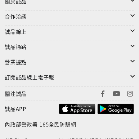
關於誠品
合作洽談
本體尺寸:W40xH410xD3mm
含包裝尺寸:W50xH463mm
誠品線上
重量:62g
材質:壓克力、不鏽鋼
誠品通路
"
營業據點
訂閱誠品線上電子報
關注誠品
誠品APP
內政部警政署
165全民防騙網