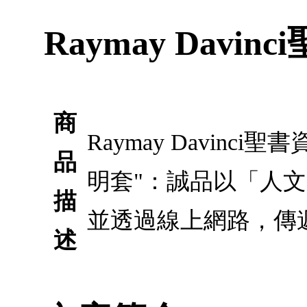
Raymay Dav
商
Raymay Davinc
品
明套"：誠品以「人
描
並透過線上網路，傳
述