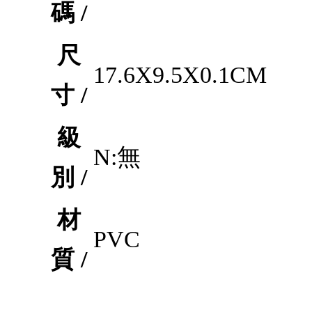
碼 /
尺
17.6X9.5X0.1CM
寸 /
級
N:無
別 /
材
PVC
質 /