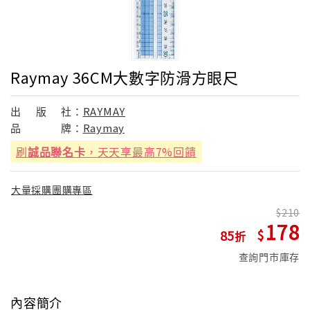
Raymay 36CM大數字防滑方眼尺
出
版
社：
RAYMAY
品
牌：
Raymay
刷
誠品聯名卡
，天天享最高7%回饋
大量採購團購專區
210
178
85
查詢門市庫存
內容簡介