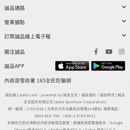
誠品通路
營業據點
訂閱誠品線上電子報
關注誠品
誠品APP
內政部警政署
165全民防騙網
"
誠品線上eslite.com - powered by 誠品生活 / 誠品書店 / 誠品物流 | 誠品
生活股份有限公司 (eslite Spectrum Corporation)
統一編號：27952966 | 台灣台北市信義區松德路204號B1 服務電話：
0800-666-798／+886-2-8789-8921
本網站已依台灣網站內容分級規定處理｜建議使用瀏覽器版本：Google
Chrome版本60以上 / Firefox版本48以上 / Safari 版本11以上