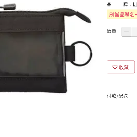
品
牌：
L
刷
誠品聯名
數量
收藏
付款/配送