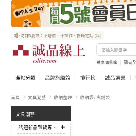
防詐3要訣：不聽信、不操作、掛斷電話
(詳)
禮享偶爸節
圖書全
全站分類
品牌旗艦館
排行榜
誠品選書
首頁
文具潮藝
收納整理
收納袋/ 夾鏈袋
文具潮藝
話題新品到貨專區➤