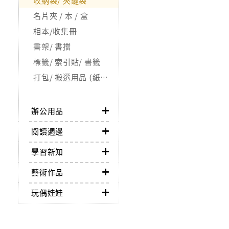
收納袋/ 夾鏈袋
名片夾 / 本 / 盒
相本/收集冊
書架/ 書擋
標籤/ 索引貼/ 書籤
打包/ 搬遷用品 (紙箱/ 氣泡紙)
辦公用品
閱讀週邊
學習新知
藝術作品
玩偶娃娃