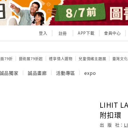
登入
APP下載
會員中心
註冊
面79折
藝術展79折起
禮享情人選物
兒童情緒主題展
臺灣文化
誠品獨家
誠品畫廊
活動專區
expo
LIHIT
附扣環
出
版
社：
L