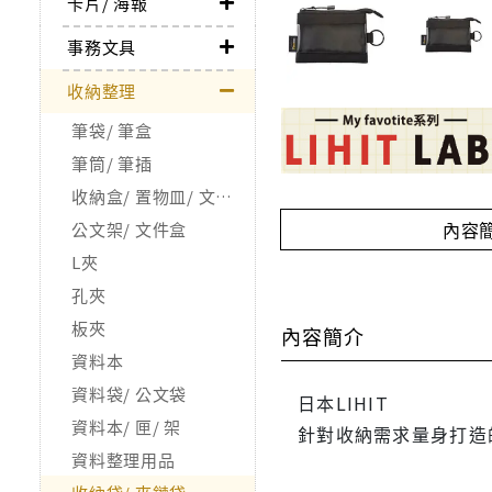
卡片/ 海報
事務文具
收納整理
筆袋/ 筆盒
筆筒/ 筆插
收納盒/ 置物皿/ 文具整理用品
內容
公文架/ 文件盒
L夾
孔夾
板夾
內容簡介
資料本
資料袋/ 公文袋
日本LIHIT
資料本/ 匣/ 架
針對收納需求量身打造
資料整理用品