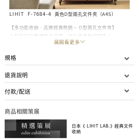
LIHIT
F-7684-4
黃色D型兩孔文件夾（A4S）
【多功能收納．品牌經典熱銷－ D型兩孔文件夾】
☆針對辦公需求量身打造、收納文件的好幫手！
展開看更多
簡潔的單一色系造型，耐用、不會看膩的純粹設計，搭
配實用性強，放在書架看起來整齊有一致性！
規格
．實用度滿分！A4尺寸大小適中，適合辦公室收納文件
使用，可以依照文件夾的顏色分類資料。即使使用相同
退貨說明
顏色的文件夾來搭配，仍然可以使用隨附的 14 色分類貼
紙按顏色對它們進行分類（透過打開封皮上標籤位置來
付款/配送
更換標題及顏色），呈現一目了然的資訊歸類。
商品相關策展
．加厚型設計，可以將文件打洞後收納，排序文件不散
亂，整冊可攤平有利快速翻頁搜尋。所有文件夾都能在
日本《 LIHIT LAB.》經典文件
封頁放進一個A4尺寸的透明資料夾。其關鍵在於「折疊
收納
焊接的口袋」。