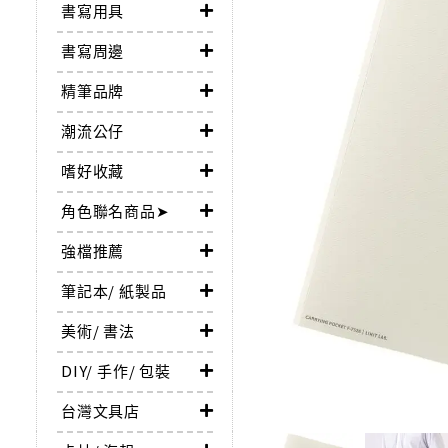
書寫用具
書寫周邊
精筆品牌
潮流公仔
嗜好收藏
角色聯名商品➤
強檔推薦
筆記本/ 紙製品
美術/ 書法
DIY/ 手作/ 包裝
台灣文具店