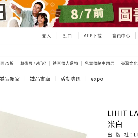
登入
APP下載
會員中心
註冊
面79折
藝術展79折起
禮享情人選物
兒童情緒主題展
臺灣文化
誠品獨家
誠品畫廊
活動專區
expo
LIHIT 
米白
出
版
社：
L