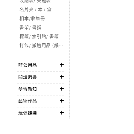
收納袋/ 夾鏈袋
名片夾 / 本 / 盒
相本/收集冊
書架/ 書擋
標籤/ 索引貼/ 書籤
打包/ 搬遷用品 (紙箱/ 氣泡紙)
辦公用品
閱讀週邊
學習新知
藝術作品
玩偶娃娃