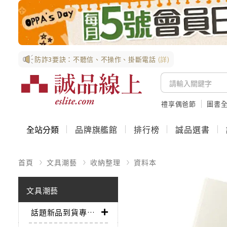
防詐3要訣：不聽信、不操作、掛斷電話
(詳)
禮享偶爸節
圖書全
全站分類
品牌旗艦館
排行榜
誠品選書
首頁
文具潮藝
收納整理
資料本
文具潮藝
話題新品到貨專區➤