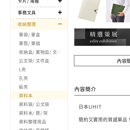
卡片/ 海報
事務文具
收納整理
筆袋/ 筆盒
筆筒/ 筆插
收納盒/ 置物皿/ 文具整理用品
內容
公文架/ 文件盒
L夾
孔夾
板夾
內容簡介
資料本
資料袋/ 公文袋
日本LIHIT
資料本/ 匣/ 架
簡約又實用的質感單品
資料整理用品