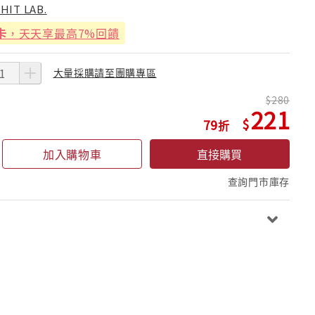
IHIT LAB.
卡
，天天享最高7%回饋
大量採購請至團購專區
280
221
79
加入購物車
直接購買
查詢門市庫存