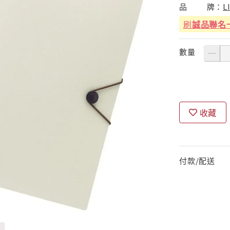
品
牌：
L
刷
誠品聯名
數量
收藏
付款/配送