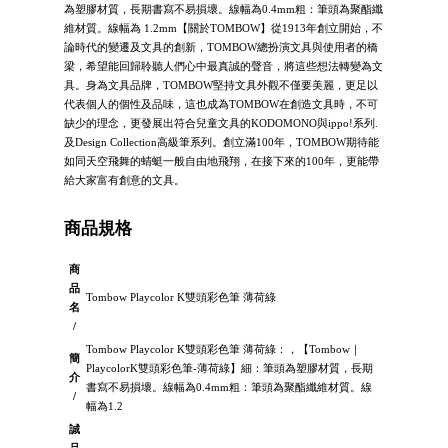
為塑膠材質，長期書寫不易損壞。線幅為0.4mm粗：筆頭為聚酯纖
維材質。線幅為 1.2mm【關於TOMBOW】從1913年創立開始，不
論時代的變遷及文具的創新，TOMBOW總扮演文具與使用者的橋
梁，希望能回歸聆聽人們心中最真誠的聲音，將這些想法轉變為文
具。身為文具品牌，TOMBOW堅持文具外觀不僅要美麗，更足以
代表個人的個性及品味，這也成為TOMBOW在創造文具時，不可
缺少的理念，更發展出符合兒童文具的KODOMONO與ippo!系列.
及Design Collection高級筆系列。創立滿100年，TOMBOW期待能
如同天空飛舞的蜻蜓一般自由地飛翔，在接下來的100年，更能帶
給大家富有創意的文具。
商品規格
商
品
Tombow Playcolor K雙頭彩色筆 薄荷綠
名
/
Tombow Playcolor K雙頭彩色筆 薄荷綠：，【Tombow｜
簡
PlaycolorK雙頭彩色筆-薄荷綠】細：筆頭為塑膠材質，長期
介
書寫不易損壞。線幅為0.4mm粗：筆頭為聚酯纖維材質。線
/
幅為1.2
誠