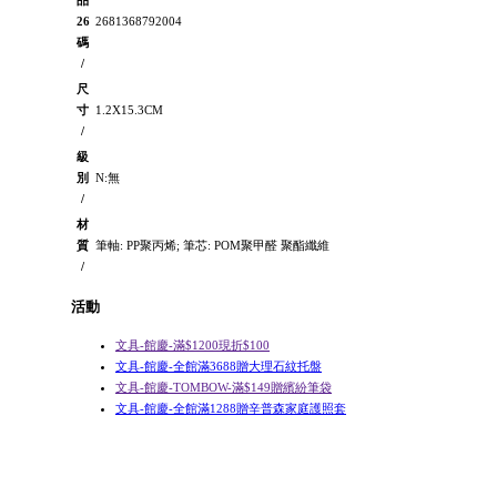
品
26
2681368792004
碼
/
尺
寸
1.2X15.3CM
/
級
別
N:無
/
材
質
筆軸: PP聚丙烯; 筆芯: POM聚甲醛 聚酯纖維
/
活動
文具-館慶-滿$1200現折$100
文具-館慶-全館滿3688贈大理石紋托盤
文具-館慶-TOMBOW-滿$149贈繽紛筆袋
文具-館慶-全館滿1288贈辛普森家庭護照套