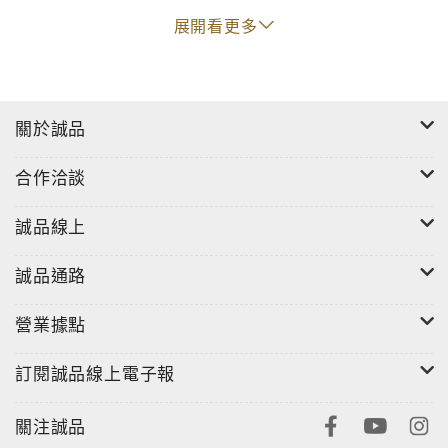
更發展出符合兒童文具的KODOMONO與ippo!系列.及
展開看更多
Design Collection高級筆系列。
創立滿100年，TOMBOW期待能如同天空飛舞的蜻蜓一
般自由地飛翔，在接下來的100年，更能帶給大家富有
創意的文具。
關於誠品
合作洽談
誠品線上
誠品通路
營業據點
訂閱誠品線上電子報
關注誠品