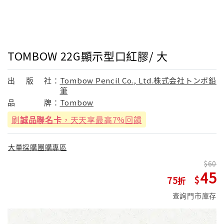
TOMBOW 22G顯示型口紅膠/ 大
出
版
社：
Tombow Pencil Co., Ltd.株式会社トンボ鉛
筆
品
牌：
Tombow
刷
誠品聯名卡
，天天享最高7%回饋
大量採購團購專區
60
45
75
查詢門市庫存