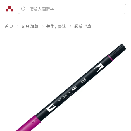
首頁
文具潮藝
美術/ 書法
彩繪毛筆