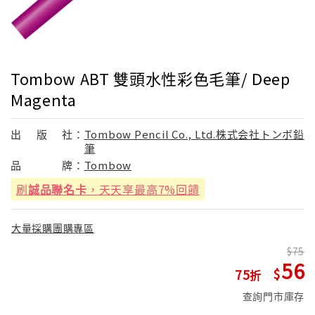
Tombow ABT 雙頭水性彩色毛筆/ Deep
Magenta
出
版
社：
Tombow Pencil Co., Ltd.株式会社トンボ鉛
筆
品
牌：
Tombow
刷
誠品聯名卡
，天天享最高7%回饋
大量採購團購專區
75
56
75
查詢門市庫存