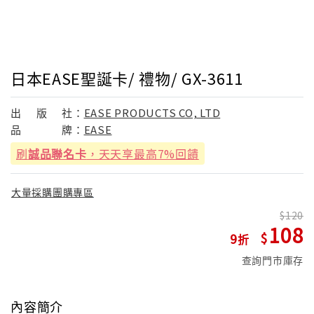
日本EASE聖誕卡/ 禮物/ GX-3611
出
版
社：
EASE PRODUCTS CO, LTD
品
牌：
EASE
刷
誠品聯名卡
，天天享最高7%回饋
大量採購團購專區
120
108
9
查詢門市庫存
內容簡介