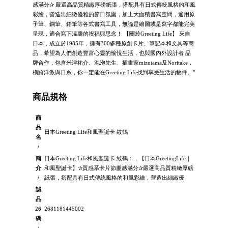
感滿分✰ 嚴選高品質精緻厚磅紙張，搭配具有日式傳統風格的和風
彩繪，營造出細緻優雅的節日氛圍，加上大面積書寫空間，適用原
子筆、鋼筆、鉛筆等各式書寫工具，無論是繪圖或是寫字都能完美
呈現，適合寫下溫馨的祝福與思念！ 【關於Greeting Life】 來自
日本，成立於1985年，擁有300多種原創卡片、筆記本和文具等商
品，希望為人們創造豐富心靈的愉悅生活，也與國內外設計者 品
牌合作，包含米津祐介、泡泡先生、插畫家mizutama及Noritake，
橫跨洋派與日系，你一定能在Greeting Life找到享受生活的物件。"
商品規格
商
品
日本Greeting Life和風聖誕卡 紋鶴
名
/
簡
日本Greeting Life和風聖誕卡 紋鶴：，【日本GreetingLife｜
介
和風聖誕卡】✰質感系卡片節慶感滿分✰嚴選高品質精緻厚磅
/
紙張，搭配具有日式傳統風格的和風彩繪，營造出細緻優
誠
品
26
2681181445002
碼