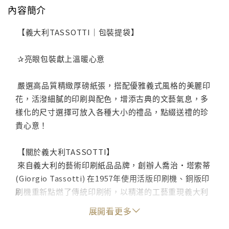
內容簡介
【義大利TASSOTTI｜包裝提袋】
✰亮眼包裝獻上溫暖心意
嚴選高品質精緻厚磅紙張，搭配優雅義式風格的美麗印
花，活潑細膩的印刷與配色，增添古典的文藝氣息，多
樣化的尺寸選擇可放入各種大小的禮品，點綴送禮的珍
貴心意！
【關於義大利TASSOTTI】
來自義大利的藝術印刷紙品品牌，創辦人喬治・塔索蒂
(Giorgio Tassotti) 在1957年使用活版印刷機、銅版印
刷機重新點燃了傳統印刷術，以精湛的工藝重現義大利
風格的復古美，商品涵蓋手工印刷品、禮品紙和文具周
展開看更多
邊，每件作品都散發出美麗和令人驚嘆的藝術細節，至