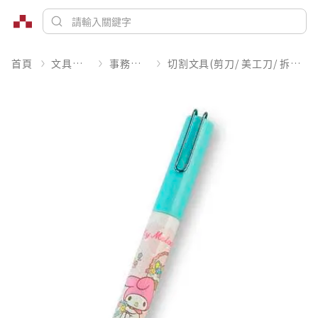
首頁
文具潮藝
事務文具
切割文具(剪刀/ 美工刀/ 拆信刀)