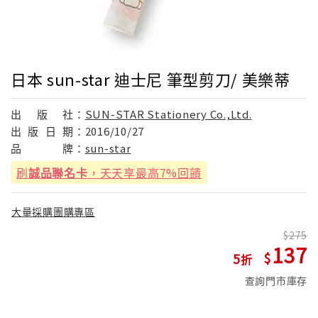
日本 sun-star 迪士尼 筆型剪刀/ 美樂蒂
出
版
社：
SUN-STAR Stationery Co.,Ltd.
出
版
日
期：
2016/10/27
品
牌：
sun-star
刷
誠品聯名卡
，天天享最高7%回饋
大量採購團購專區
275
137
5
查詢門市庫存