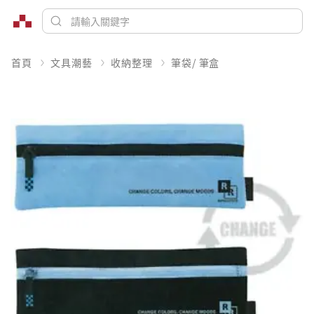
首頁
文具潮藝
收納整理
筆袋/ 筆盒