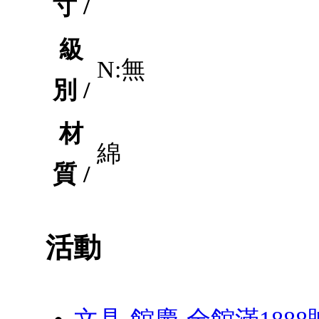
寸 /
級
N:無
別 /
材
綿
質 /
活動