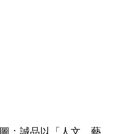
n：，筆袋情境圖：誠品以「人文、藝