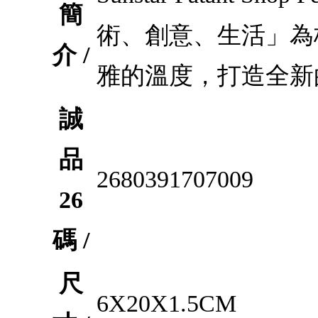
簡
術、創意、生活」為
介 /
雅的溫度，打造全新
誠
品
2680391707009
26
碼 /
尺
6X20X1.5CM