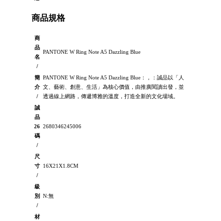
商品規格
商
品
PANTONE W Ring Note A5 Dazzling Blue
名
/
簡
PANTONE W Ring Note A5 Dazzling Blue：，：誠品以「人
介
文、藝術、創意、生活」為核心價值，由推廣閱讀出發，並
/
透過線上網路，傳遞博雅的溫度，打造全新的文化場域。
誠
品
26
2680346245006
碼
/
尺
寸
16X21X1.8CM
/
級
別
N:無
/
材