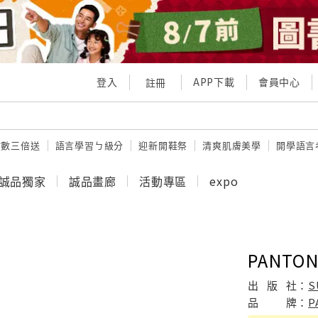
登入
APP下載
會員中心
註冊
點數三倍送
語言學習ㄅ級分
迎新開鞋祭
清爽肌膚美學
開學語言
誠品獨家
誠品畫廊
活動專區
expo
PANTONE
出
版
社：
S
品
牌：
P