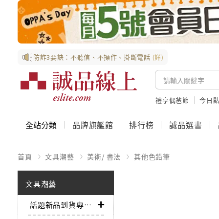
防詐3要訣：不聽信、不操作、掛斷電話
(詳)
禮享偶爸節
今日
全站分類
品牌旗艦館
排行榜
誠品選書
首頁
文具潮藝
美術/ 書法
其他色鉛筆
文具潮藝
話題新品到貨專區➤