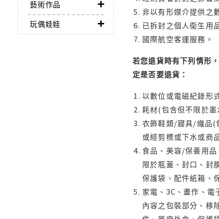
藝術作品
非以有形媒介提供之數
玩偶娃娃
已拆封之個人衛生用品
國際航空客運服務。
若您退貨時有下列情形，
定是否要退貨：
以數位或電磁紀錄形式
耗材(包含但不限於墨
衣飾鞋類/寢具/織品
或經剪標或下水或商
食品、美容/保養用
限於瓶蓋、封口、封膜
保護袋、配件紙箱、
家電、3C、畫作、
內容之包裝部分、移除
件、原廠外盒、保護