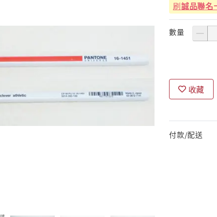
刷
誠品聯名
數量
收藏
付款/配送