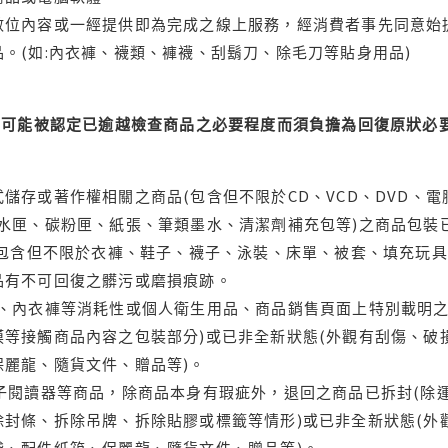
位內容或一經提供即為完成之線上服務，經消費者事先同意始提
。(如:內衣褲、襪類、褲襪、刮鬍刀、除毛刀等貼身用品)
可能被認定已逾越檢查商品之必要程度而須負擔為回復原狀必要
儲存或著作權相關之商品(包含但不限於CD、VCD、DVD、電
水匣、碳粉匣、紙張、筆類墨水、清潔劑補充包等)之商品包裝已
(包含但不限於衣褲、鞋子、襪子、泳裝、床單、被套、填充玩具
品有不可回復之髒污或磨損痕跡。
品、內衣褲等消耗性或個人衛生用品、商品銷售頁面上特別載明之
等接觸商品內容之包裝部分)或已非全新狀態(外觀有刮傷、破
保麗龍、隨貨文件、贈品等)。
電子閱讀器等商品，除商品本身有瑕疵外，退回之商品已拆封(除
封條、拆除吊牌、拆除貼膠或標籤等情形)或已非全新狀態(外
袋、配件紙箱、保麗龍、隨貨文件、贈品等)。