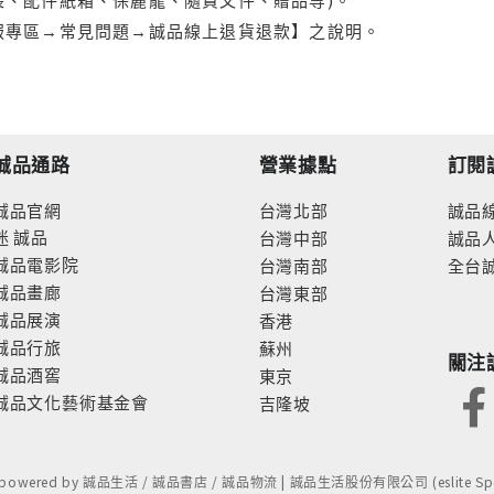
服專區→常見問題→誠品線上退貨退款】之說明。
誠品通路
營業據點
訂閱
誠品官網
台灣北部
誠品
迷
誠品
台灣中部
誠品
誠品電影院
台灣南部
全台
誠品畫廊
台灣東部
誠品展演
香港
誠品行旅
蘇州
關注
誠品酒窖
東京
誠品文化藝術基金會
吉隆坡
- powered by 誠品生活 / 誠品書店 / 誠品物流 | 誠品生活股份有限公司 (eslite Spect