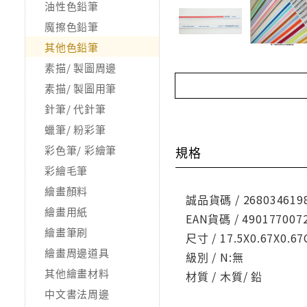
油性色鉛筆
魔擦色鉛筆
其他色鉛筆
素描/ 製圖周邊
素描/ 製圖用筆
針筆/ 代針筆
蠟筆/ 粉彩筆
彩色筆/ 彩繪筆
規格
彩繪毛筆
繪畫顏料
誠品貨碼 / 268034619
繪畫用紙
EAN貨碼 / 490177007
繪畫筆刷
尺寸 / 17.5X0.67X0.6
繪畫周邊道具
級別 / N:無
其他繪畫材料
材質 / 木質/ 鉛
中文書法周邊