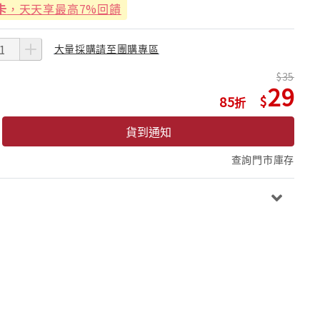
卡
，天天享最高7%回饋
大量採購請至團購專區
35
29
85
貨到通知
查詢門市庫存