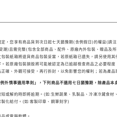
定，您享有商品貨到次日起七天猶豫期(含例假日)的權益(請
受潮)且需完整(包含全部商品、配件、原廠內外包裝、贈品及所
之包裝紙箱將退貨商品包裝妥當，若原紙箱已遺失，請另使用其
字。若原廠包裝損毀將可能被認定為已逾越檢查商品之必要程度，
品正確、外觀可接受，再行拆封，以免影響您的權利；若為產品
理例外情事適用準則」，下列商品不適用七日猶豫期，除產品本
短或解約時即將逾期。(如:生鮮蔬果、乳製品、冷凍冷藏食材、
製化給付。(如:客製印章、鋼筆刻字)
商品或電腦軟體。