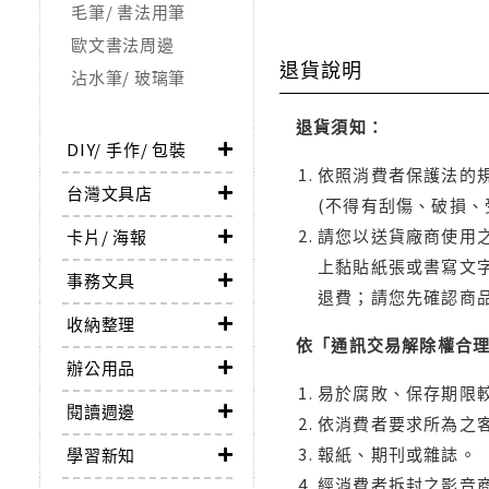
毛筆/ 書法用筆
歐文書法周邊
退貨說明
沾水筆/ 玻璃筆
退貨須知：
DIY/ 手作/ 包裝
依照消費者保護法的規
台灣文具店
(不得有刮傷、破損、
請您以送貨廠商使用
卡片/ 海報
上黏貼紙張或書寫文
事務文具
退費；請您先確認商
收納整理
依「通訊交易解除權合
辦公用品
易於腐敗、保存期限較
閱讀週邊
依消費者要求所為之客
報紙、期刊或雜誌。
學習新知
經消費者拆封之影音