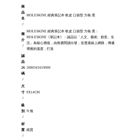
商
品
MOLESKINE 經典筆記本 軟皮 口袋型 方格 黑
名
/
MOLESKINE 經典筆記本 軟皮 口袋型 方格 黑：
簡
MOLESKINE《筆記本》：誠品以「人文、藝術、創意、生
介
活」為核心價值，由推廣閱讀出發，並透過線上網路，傳遞
/
博雅的溫度，打造
誠
品
26
2680341619000
碼
/
尺
寸
9X14CM
/
級
別
N:無
/
材
質
紙質
/