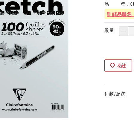
品
牌：
C
刷
誠品聯名
數量
收藏
付款/配送