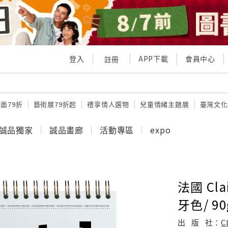
登入
APP下載
會員中心
註冊
面79折
藝術展79折起
禮享情人選物
兒童情緒主題展
臺灣文化
誠品獨家
誠品畫廊
活動專區
expo
法國 Cla
牙色/ 90
出
版
社：
C