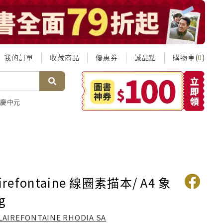
我的訂單
收藏商品
優惠券
誠品點
購物車(
)
0
慶中元
irefontaine 線圈素描本/ A4 象
g
LAIREFONTAINE RHODIA SA