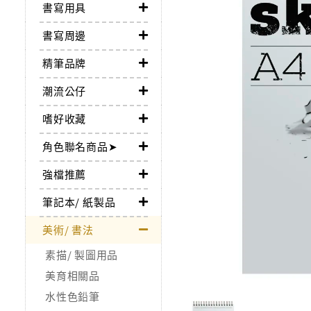
書寫用具
書寫周邊
精筆品牌
潮流公仔
嗜好收藏
角色聯名商品➤
強檔推薦
筆記本/ 紙製品
美術/ 書法
素描/ 製圖用品
美育相關品
水性色鉛筆