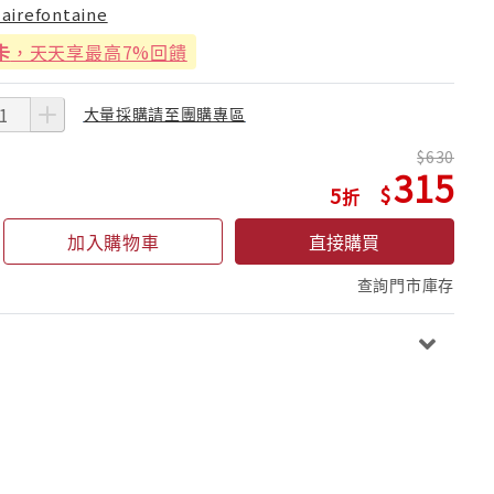
lairefontaine
卡
，天天享最高7%回饋
大量採購請至團購專區
630
315
5
加入購物車
直接購買
查詢門市庫存