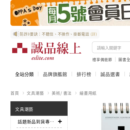
防詐3要訣：不聽信、不操作、掛斷電話
(詳)
禮享偶爸節
圖書全
全站分類
品牌旗艦館
排行榜
誠品選書
首頁
文具潮藝
美術/ 書法
繪畫用紙
文具潮藝
話題新品到貨專區➤