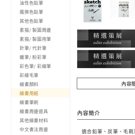
油性色鉛筆
魔擦色鉛筆
其他色鉛筆
素描/ 製圖周邊
素描/ 製圖用筆
針筆/ 代針筆
蠟筆/ 粉彩筆
彩色筆/ 彩繪筆
彩繪毛筆
內容
繪畫顏料
繪畫用紙
繪畫筆刷
繪畫周邊道具
內容簡介
其他繪畫材料
中文書法周邊
適合鉛筆、炭筆、毛氈