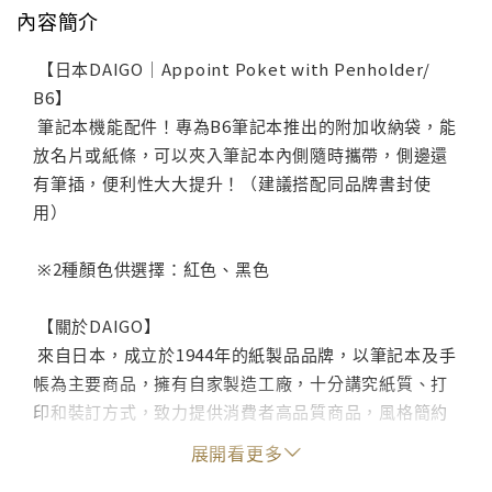
內容簡介
【日本DAIGO｜Appoint Poket with Penholder/
B6】
筆記本機能配件！專為B6筆記本推出的附加收納袋，能
放名片或紙條，可以夾入筆記本內側隨時攜帶，側邊還
有筆插，便利性大大提升！（建議搭配同品牌書封使
用）
※2種顏色供選擇：紅色、黑色
【關於DAIGO】
來自日本，成立於1944年的紙製品品牌，以筆記本及手
帳為主要商品，擁有自家製造工廠，十分講究紙質、打
印和裝訂方式，致力提供消費者高品質商品，風格簡約
適合各個族群使用，商品廣銷於日本各地，是深受歡迎
展開看更多
的品牌之一。