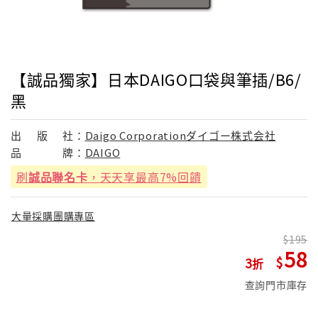
【誠品獨家】日本DAIGO口袋與筆插/B6/
黑
出
版
社：
Daigo Corporationダイゴー株式会社
品
牌：
DAIGO
刷
誠品聯名卡
，天天享最高7%回饋
大量採購團購專區
195
58
3
查詢門市庫存