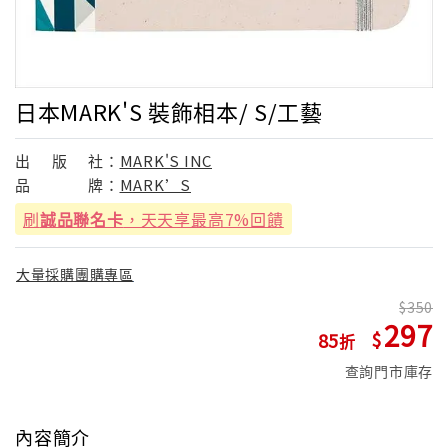
日本MARK'S 裝飾相本/ S/工藝
出
版
社：
MARK'S INC
品
牌：
MARK’S
刷
誠品聯名卡
，天天享最高7%回饋
大量採購團購專區
350
297
85
查詢門市庫存
內容簡介