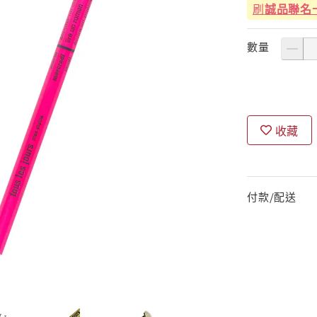
刷
誠品聯名
數量
收藏
付款/配送