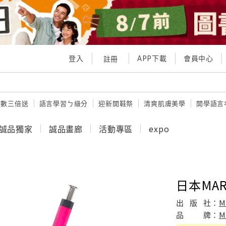
登入
APP下載
會員中心
註冊
點數三倍送
語言學習ㄅ級分
迎新開鞋祭
清爽肌膚美學
開學語言
誠品獨家
誠品畫廊
活動專區
expo
日本MAR
出
版
社：
M
品
牌：
M