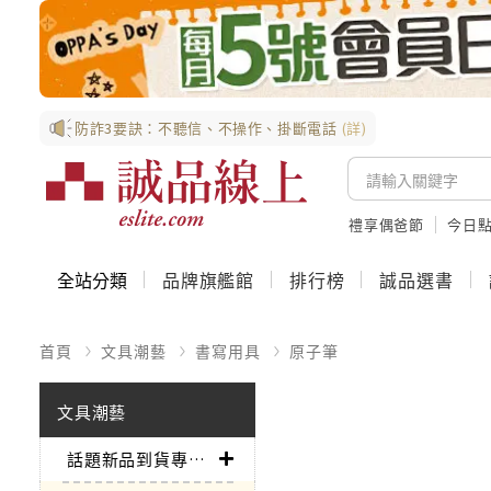
防詐3要訣：不聽信、不操作、掛斷電話
(詳)
禮享偶爸節
今日
全站分類
品牌旗艦館
排行榜
誠品選書
首頁
文具潮藝
書寫用具
原子筆
文具潮藝
話題新品到貨專區➤