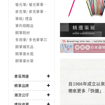
螢光筆/ 螢光筆筆芯/ 補充品
麥克筆/ 麥克筆筆芯/ 補充品
筆組/ 禮盒
筆的相關品
鋼筆耗材
多用筆/ 多色筆筆芯
鋼筆補充品
鋼筆墨水瓶
鋼筆墨水管
書寫周邊
自1986年成立
精筆品牌
帶來更多「快適」
潮流公仔
嗜好收藏