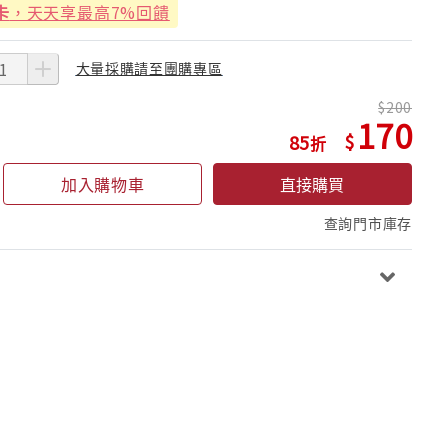
卡
，天天享最高7%回饋
大量採購請至團購專區
200
170
85
加入購物車
直接購買
查詢門市庫存